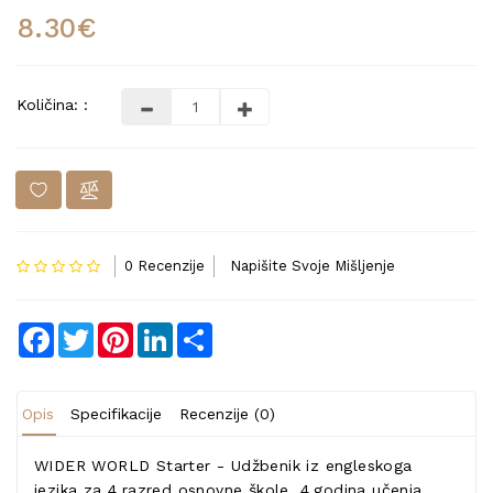
8.30€
Količina: :
0 Recenzije
Napišite Svoje Mišljenje
Facebook
Twitter
Pinterest
LinkedIn
Share
Opis
Specifikacije
Recenzije (0)
WIDER WORLD Starter - Udžbenik iz engleskoga
jezika za 4.razred osnovne škole, 4.godina učenja