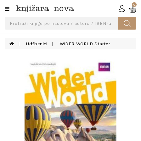
0
Kategorije
SVEUČILIŠNA
IZDANJA
UDŽBENICI
Udžbenici
WIDER WORLD Starter
KNJIGE
PRIBOR
I
OPREMA
NARUČI
UDŽBENIKE!
BLOG
KONTAKT