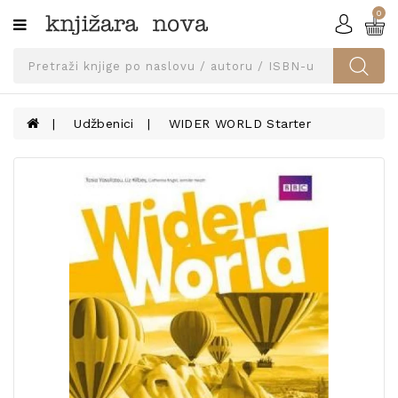
0
Kategorije
SVEUČILIŠNA
IZDANJA
UDŽBENICI
Udžbenici
WIDER WORLD Starter
KNJIGE
PRIBOR
I
OPREMA
NARUČI
UDŽBENIKE!
BLOG
KONTAKT