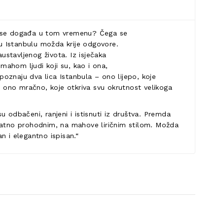
to se događa u tom vremenu? Čega se
u Istanbulu možda krije odgovore.
ustavljenog života. Iz isječaka
, mahom ljudi koji su, kao i ona,
oznaju dva lica Istanbula – ono lijepo, koje
i ono mračno, koje otkriva svu okrutnost velikoga
 odbačeni, ranjeni i istisnuti iz društva. Premda
ojatno prohodnim, na mahove liričnim stilom. Možda
an i elegantno ispisan.“