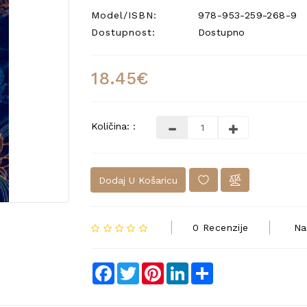
Model/ISBN:
978-953-259-268-9
Dostupnost:
Dostupno
18.45€
Količina: :
Dodaj U Košaricu
0 Recenzije
Na
Facebook
Twitter
Pinterest
LinkedIn
Share