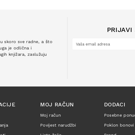
PRIJAVI
ju skoro sve radne, a što
ga je odlična i
ih knjižara, zaslužuju
ACIJE
MOJ RAČUN
DODACI
Moj račun
Posebne ponu
anja
Povijest narudžbi
Poklon bonovi