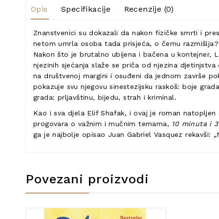
Opis
Specifikacije
Recenzije (0)
Znanstvenici su dokazali da nakon fizičke smrti i p
netom umrla osoba tada prisjeća, o čemu razmišlja? 
Nakon što je brutalno ubijena i bačena u kontejner, Le
njezinih sjećanja slaže se priča od njezina djetinjstva
na društvenoj margini i osuđeni da jednom završe pok
pokazuje svu njegovu sinestezijsku raskoš: boje grada
grada: prljavštinu, bijedu, strah i kriminal.
Kao i sva djela Elif Shafak, i ovaj je roman natoplje
progovara o važnim i mučnim temama,
10 minuta i 
ga je najbolje opisao Juan Gabriel Vasquez rekavši: „Ne
Povezani proizvodi