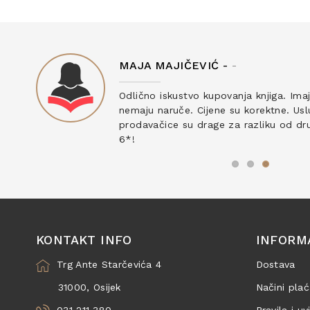
MAJA MAJIČEVIĆ -
-
ku
Odlično iskustvo kupovanja knjiga. Ima
nemaju naruče. Cijene su korektne. Uslu
prodavačice su drage za razliku od drug
6*!
KONTAKT INFO
INFORM
Trg Ante Starčevića 4
Dostava
31000, Osijek
Načini plać