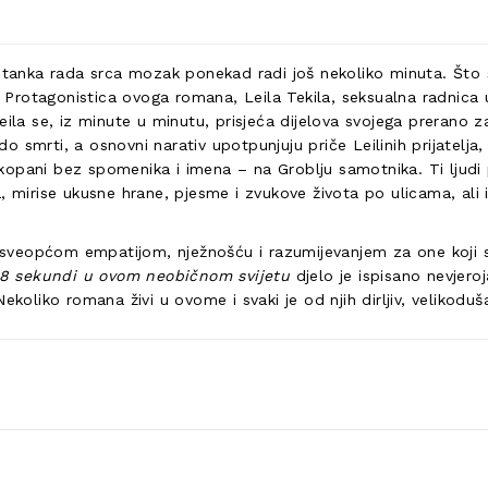
restanka rada srca mozak ponekad radi još nekoliko minuta. Š
Protagonistica ovoga romana, Leila Tekila, seksualna radnica 
ila se, iz minute u minutu, prisjeća dijelova svojega prerano za
 do smrti, a osnovni narativ upotpunjuju priče Leilinih prijatelja
opani bez spomenika i imena – na Groblju samotnika. Ti ljudi p
, mirise ukusne hrane, pjesme i zvukove života po ulicama, ali 
n sveopćom empatijom, nježnošću i razumijevanjem za one koji su
38 sekundi u ovom neobičnom svijetu
djelo je ispisano nevjer
koliko romana živi u ovome i svaki je od njih dirljiv, velikoduš