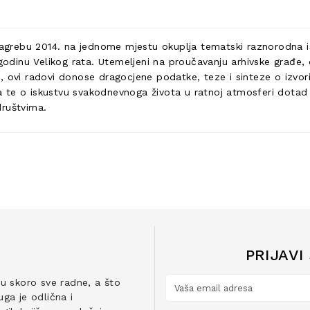
rebu 2014. na jednome mjestu okuplja tematski raznorodna ist
 godinu Velikog rata. Utemeljeni na proučavanju arhivske građe, 
, ovi radovi donose dragocjene podatke, teze i sinteze o izvor
ta te o iskustvu svakodnevnoga života u ratnoj atmosferi dotad 
društvima.
PRIJAVI
ju skoro sve radne, a što
ga je odlična i