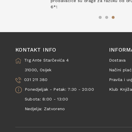
prodavačice su drage za razliku od drug
6*!
KONTAKT INFO
INFORM
Trg Ante Starčevića 4
Dostava
31000, Osijek
Načini plać
031 211 380
Pravila i uv
Ponedjeljak - Petak: 7:30 - 20:00
Klub Knjiž
Subota: 8:00 - 13:00
Nedjelja: Zatvoreno