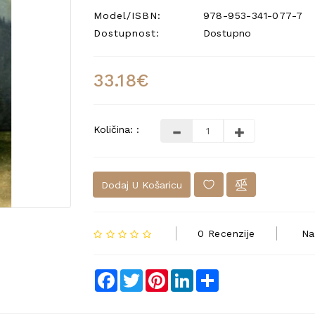
Model/ISBN:
978-953-341-077-7
Dostupnost:
Dostupno
33.18€
Količina: :
Dodaj U Košaricu
0 Recenzije
Na
Facebook
Twitter
Pinterest
LinkedIn
Share