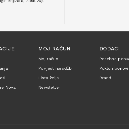
ih knjižara, zaslužuju
ACIJE
MOJ RAČUN
DODACI
Moj račun
Posebne ponu
anja
Povijest narudžbi
Poklon bonovi
jeti
Lista želja
Brand
are Nova
Newsletter