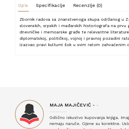
Opis
Specifikacije
Recenzije (0)
Zbornik radova sa znanstvenoga skupa održanog u Zag
slovenskih, srpskih i mađarskih historiografa na prvu
dnevničke i memoarske građe te relevantne literature
diplomatskoj, političkoj, vojnoj i pravnoj pozadini ra
izazvao pravi kulturni šok u svim ratom zahvaćenim 
MAJA MAJIČEVIĆ -
-
ku
Odlično iskustvo kupovanja knjiga. Ima
nemaju naruče. Cijene su korektne. Uslu