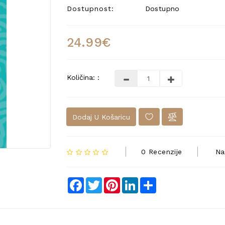
Dostupnost:
Dostupno
24.99€
Količina: :
Dodaj U Košaricu
0 Recenzije
Na
Facebook
Twitter
Pinterest
LinkedIn
Share