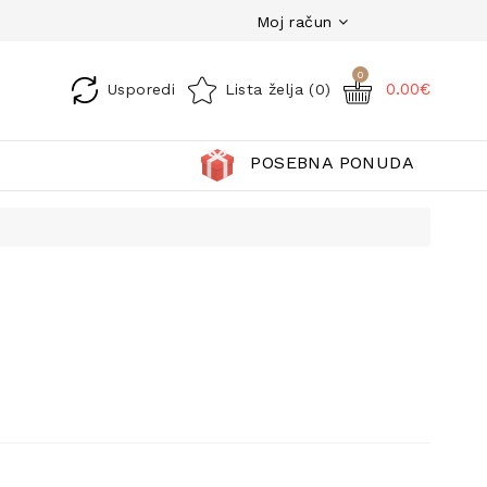
Moj račun
0
0.00€
Usporedi
Lista želja (0)
POSEBNA PONUDA