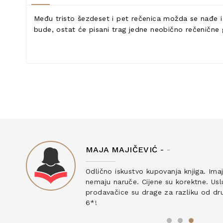
Među tristo šezdeset i pet rečenica možda se nađe i on
bude, ostat će pisani trag jedne neobično rečenične go
MAJA MAJIČEVIĆ -
-
ku
Odlično iskustvo kupovanja knjiga. Ima
nemaju naruče. Cijene su korektne. Uslu
prodavačice su drage za razliku od drug
6*!