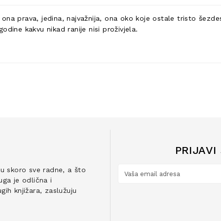
a prava, jedina, najvažnija, ona oko koje ostale tristo šezdeset
dine kakvu nikad ranije nisi proživjela.
PRIJAVI
ju skoro sve radne, a što
ga je odlična i
ih knjižara, zaslužuju