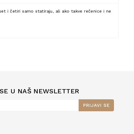
 i četiri samo statiraju, ali ako takve rečenice i ne
 SE U NAŠ NEWSLETTER
PRIJAVI SE