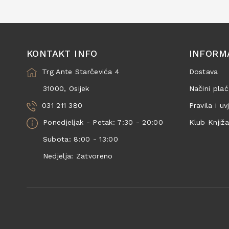
KONTAKT INFO
INFORM
Trg Ante Starčevića 4
Dostava
31000, Osijek
Načini plać
031 211 380
Pravila i uv
Ponedjeljak - Petak: 7:30 - 20:00
Klub Knjiž
Subota: 8:00 - 13:00
Nedjelja: Zatvoreno