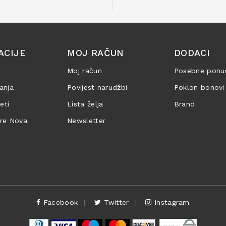
ACIJE
MOJ RAČUN
DODACI
Moj račun
Posebne ponu
anja
Povijest narudžbi
Poklon bonovi
jeti
Lista želja
Brand
are Nova
Newsletter
Facebook
Twitter
Instagram