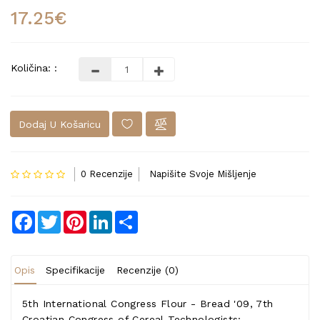
17.25€
Količina: :
Dodaj U Košaricu
0 Recenzije
Napišite Svoje Mišljenje
Facebook
Twitter
Pinterest
LinkedIn
Share
Opis
Specifikacije
Recenzije (0)
5th International Congress Flour - Bread '09, 7th
Croatian Congress of Cereal Technologists: