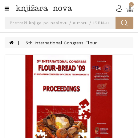
0
Kategorije
SVEUČILIŠNA
IZDANJA
UDŽBENICI
5th International Congress Flour
KNJIGE
PRIBOR
I
OPREMA
NARUČI
UDŽBENIKE!
BLOG
KONTAKT