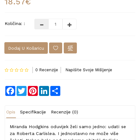
18.57€
Količina: :
Dodaj U Košaricu
0 Recenzije
Napišite Svoje Mišljenje
Facebook
Twitter
Pinterest
LinkedIn
Share
Opis
Specifikacije
Recenzije (0)
Miranda Hodgkins oduvijek želi samo jedno: udati se
za Roberta Carlislea. I jednostavno ne može više