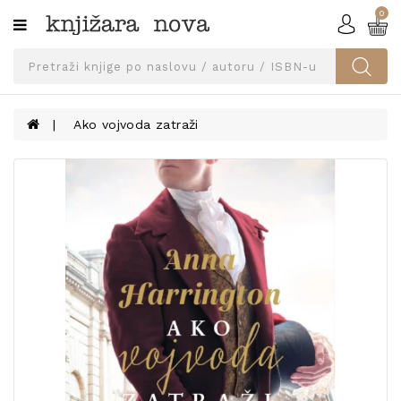
0
Kategorije
SVEUČILIŠNA
IZDANJA
UDŽBENICI
Ako vojvoda zatraži
KNJIGE
PRIBOR
I
OPREMA
NARUČI
UDŽBENIKE!
BLOG
KONTAKT