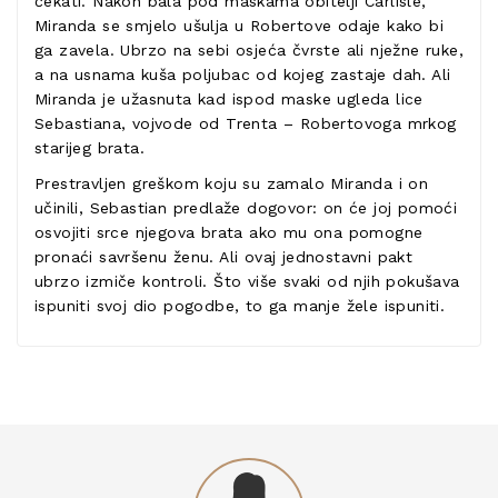
čekati. Nakon bala pod maskama obitelji Carlisle,
Miranda se smjelo ušulja u Robertove odaje kako bi
ga zavela. Ubrzo na sebi osjeća čvrste ali nježne ruke,
a na usnama kuša poljubac od kojeg zastaje dah. Ali
Miranda je užasnuta kad ispod maske ugleda lice
Sebastiana, vojvode od Trenta – Robertovoga mrkog
starijeg brata.
Prestravljen greškom koju su zamalo Miranda i on
učinili, Sebastian predlaže dogovor: on će joj pomoći
osvojiti srce njegova brata ako mu ona pomogne
pronaći savršenu ženu. Ali ovaj jednostavni pakt
ubrzo izmiče kontroli. Što više svaki od njih pokušava
ispuniti svoj dio pogodbe, to ga manje žele ispuniti.