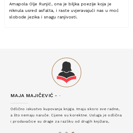
Amapola Olje Runjić, ona je biljka poezije koja je
niknula usred asfalta, i raste uvjeravajući nas u moć
slobode jezika i snagu ranjivosti.
MAJA MAJIČEVIĆ -
-
Odlično iskustvo kupovanja knjiga. Imaju skoro sve radne,
a što nemaju naruče. Cijene su korektne. Usluga je odlična
i prodavačice su drage za razliku od drugih knjižara,
zaslužuju 6*!