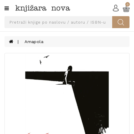
0
Kategorije
SVEUČILIŠNA
IZDANJA
UDŽBENICI
Amapola
KNJIGE
PRIBOR
I
OPREMA
NARUČI
UDŽBENIKE!
BLOG
KONTAKT