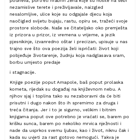
podneva, portreti hrabrih žena koje su nosile na sebi
nezamislive terete i preživljavale, naizgled
nesalomljive, ulice koje su odgajale djecu koja
naočigled svijetu bujaju, rastu, opiru se, tražeći svoje
prostore slobode. Naše se čitateljsko oko premješta
iz prizora u prizor, iz vremena u vrijeme, a jezik
pjesnikinje, izvanredno oštar i precizan, upisuje u nas
trajno sve što ova poezija želi ispričati: život koji
pobjeđuje životarenje, žudnju koja nadglasava sram,
borbu umjesto predaje
i stagnacije.
Knjige poezije poput Amapole, baš poput prolaska
kometa, rijedak su događaj na književnom nebu. A
njihov sjaj i toplina tako su nezaboravni da će biti
prisutni i dugo nakon što ih spremimo za druga i
treća čitanja. Jer i to je sigurno, velikim i bitnim
knjigama poput ove potrebno je vraćati se, barem po
krišku sunca, barem po nekoliko mrvica nježnosti i
nade da usprkos svemu ljubav, kao i život, niknu čak i
kada su uvjeti za rast gotovo nemogući. Takva je