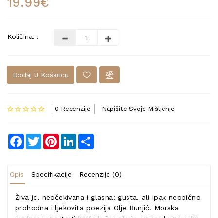
19.99€
Količina: :
Dodaj U Košaricu
0 Recenzije
Napišite Svoje Mišljenje
Facebook
Twitter
Pinterest
LinkedIn
Share
Opis
Specifikacije
Recenzije (0)
Živa je, neočekivana i glasna; gusta, ali ipak neobično
prohodna i ljekovita poezija Olje Runjić. Morska