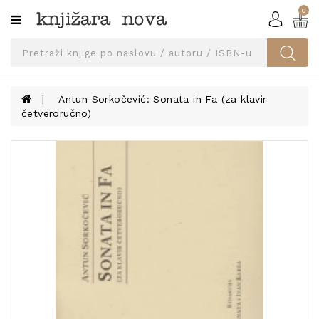
0
Kategorije
SVEUČILIŠNA
IZDANJA
UDŽBENICI
Antun Sorkočević: Sonata in Fa (za klavir
četveroručno)
KNJIGE
PRIBOR
I
OPREMA
NARUČI
UDŽBENIKE!
BLOG
KONTAKT