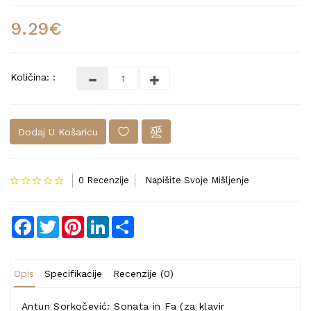
9.29€
Količina: :
Dodaj U Košaricu
0 Recenzije
Napišite Svoje Mišljenje
Facebook
Twitter
Pinterest
LinkedIn
Share
Opis
Specifikacije
Recenzije (0)
Antun Sorkočević: Sonata in Fa (za klavir