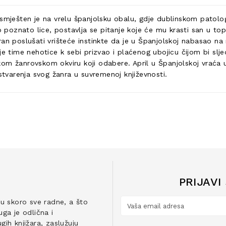
a smješten je na vrelu španjolsku obalu, gdje dublinskom pato
o poznato lice, postavlja se pitanje koje će mu krasti san u topl
ran poslušati vrišteće instinkte da je u Španjolskoj nabasao n
a je time nehotice k sebi prizvao i plaćenog ubojicu čijom bi
vakom žanrovskom okviru koji odabere. April u Španjolskoj vraća u
ostvarenja svog žanra u suvremenoj književnosti.
PRIJAVI
ju skoro sve radne, a što
ga je odlična i
ih knjižara, zaslužuju