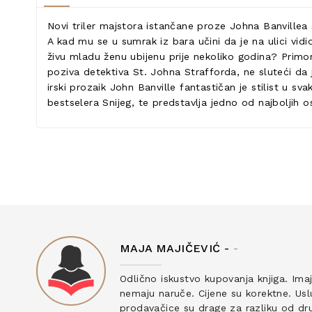
Novi triler majstora istančane proze Johna Banville
A kad mu se u sumrak iz bara učini da je na ulici vidi
živu mladu ženu ubijenu prije nekoliko godina? Primo
poziva detektiva St. Johna Strafforda, ne sluteći d
irski prozaik John Banville fantastičan je stilist u s
bestselera Snijeg, te predstavlja jedno od najboljih 
MAJA MAJIČEVIĆ -
-
ku
Odlično iskustvo kupovanja knjiga. Ima
nemaju naruče. Cijene su korektne. Uslu
prodavačice su drage za razliku od drug