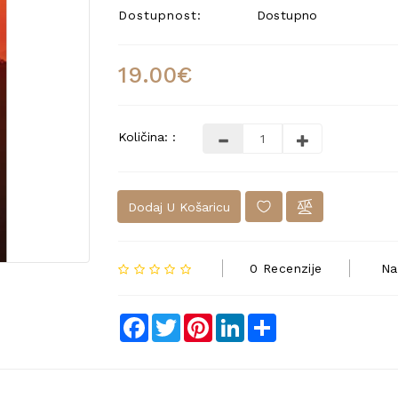
Dostupnost:
Dostupno
19.00€
Količina: :
Dodaj U Košaricu
0 Recenzije
Na
Facebook
Twitter
Pinterest
LinkedIn
Share