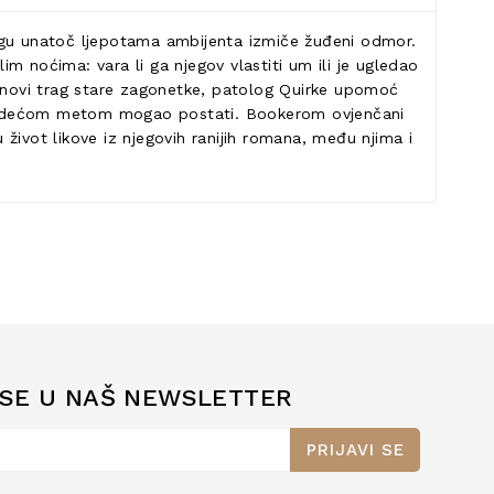
logu unatoč ljepotama ambijenta izmiče žuđeni odmor.
im noćima: vara li ga njegov vlastiti um ili je ugledao
a novi trag stare zagonetke, patolog Quirke upomoć
 sljedećom metom mogao postati. Bookerom ovjenčani
 život likove iz njegovih ranijih romana, među njima i
 SE U NAŠ NEWSLETTER
PRIJAVI SE