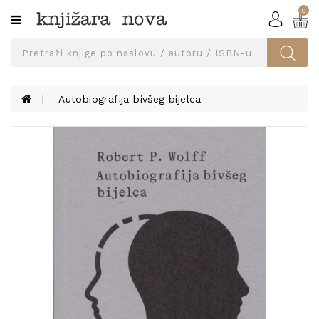
0
Kategorije
SVEUČILIŠNA
IZDANJA
UDŽBENICI
Autobiografija bivšeg bijelca
KNJIGE
PRIBOR
I
OPREMA
NARUČI
UDŽBENIKE!
BLOG
KONTAKT