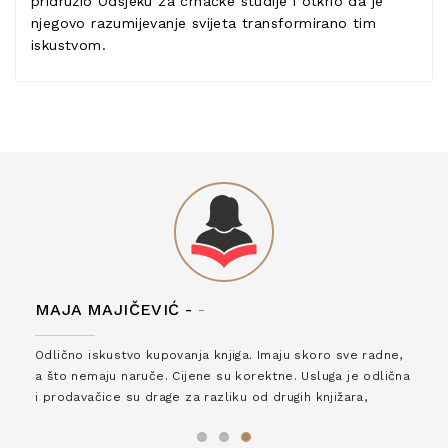
pridružio Odsjeku za crnačke studije i otkrio da je
njegovo razumijevanje svijeta transformirano tim
iskustvom.
MAJA MAJIČEVIĆ -
-
Odlično iskustvo kupovanja knjiga. Imaju skoro sve radne,
a što nemaju naruče. Cijene su korektne. Usluga je odlična
i prodavačice su drage za razliku od drugih knjižara,
zaslužuju 6*!