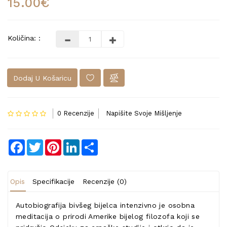
15.00€
Količina: :
Dodaj U Košaricu
0 Recenzije
Napišite Svoje Mišljenje
Facebook
Twitter
Pinterest
LinkedIn
Share
Opis
Specifikacije
Recenzije (0)
Autobiografija bivšeg bijelca intenzivno je osobna
meditacija o prirodi Amerike bijelog filozofa koji se