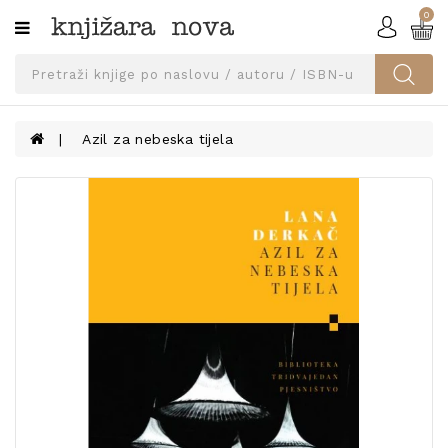
0
Kategorije
SVEUČILIŠNA
IZDANJA
UDŽBENICI
Azil za nebeska tijela
KNJIGE
PRIBOR
I
OPREMA
NARUČI
UDŽBENIKE!
BLOG
KONTAKT