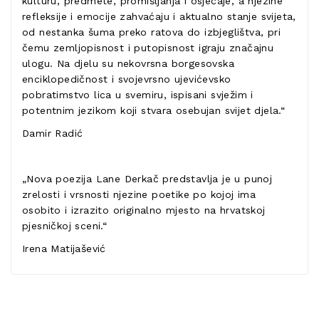
kulturu, predmete, promišljanja i osjećaje, a njezine
refleksije i emocije zahvaćaju i aktualno stanje svijeta,
od nestanka šuma preko ratova do izbjeglištva, pri
čemu zemljopisnost i putopisnost igraju značajnu
ulogu. Na djelu su nekovrsna borgesovska
enciklopedičnost i svojevrsno ujevićevsko
pobratimstvo lica u svemiru, ispisani svježim i
potentnim jezikom koji stvara osebujan svijet djela.“
Damir Radić
„Nova poezija Lane Derkač predstavlja je u punoj
zrelosti i vrsnosti njezine poetike po kojoj ima
osobito i izrazito originalno mjesto na hrvatskoj
pjesničkoj sceni.“
Irena Matijašević