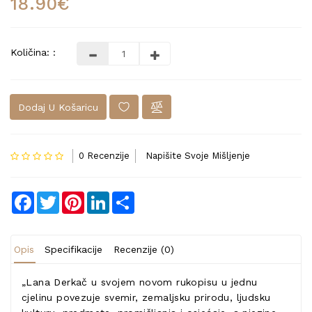
18.90€
Količina: :
Dodaj U Košaricu
0 Recenzije
Napišite Svoje Mišljenje
Facebook
Twitter
Pinterest
LinkedIn
Share
Opis
Specifikacije
Recenzije (0)
„Lana Derkač u svojem novom rukopisu u jednu
cjelinu povezuje svemir, zemaljsku prirodu, ljudsku