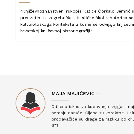
"Književnoznanstveni rukopis Katice Čorkalo Jemrić s
preuzetim iz zagrebačke stilističke škole. Autorica 
kulturološkoga konteksta u kome se odvijaju književni
hrvatskoj književnoj historiografiji."
MAJA MAJIČEVIĆ -
-
ku
Odlično iskustvo kupovanja knjiga. Ima
nemaju naruče. Cijene su korektne. Uslu
prodavačice su drage za razliku od drug
6*!