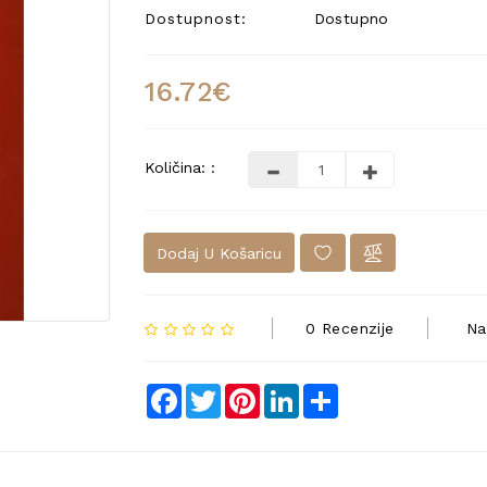
Dostupnost:
Dostupno
16.72€
Količina: :
Dodaj U Košaricu
0 Recenzije
Na
Facebook
Twitter
Pinterest
LinkedIn
Share