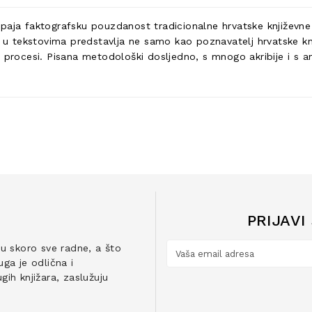
paja faktografsku pouzdanost tradicionalne hrvatske književne 
se u tekstovima predstavlja ne samo kao poznavatelj hrvatske kn
 procesi. Pisana metodološki dosljedno, s mnogo akribije i s ana
PRIJAVI
ju skoro sve radne, a što
ga je odlična i
ih knjižara, zaslužuju