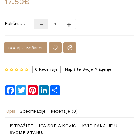
17.50€
Količina: :
Dodaj U Košaricu
0 Recenzije
Napišite Svoje Mišljenje
Facebook
Twitter
Pinterest
LinkedIn
Share
Opis
Specifikacije
Recenzije (0)
ISTRAŽITELJICA SOFIA KOVIC LIKVIDIRANA JE U
SVOME STANU.