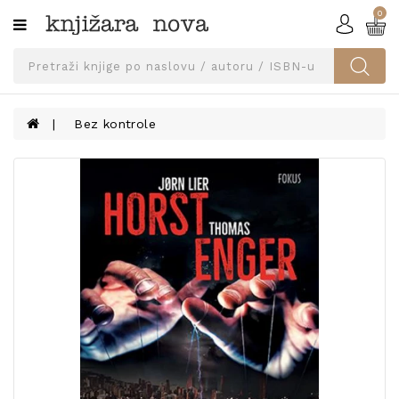
0
Kategorije
SVEUČILIŠNA
IZDANJA
UDŽBENICI
Bez kontrole
KNJIGE
PRIBOR
I
OPREMA
NARUČI
UDŽBENIKE!
BLOG
KONTAKT