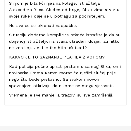
S njom je bila kći njezina kolege, istražitelja
Alexandera Blixa. Sluđen od brige, Blix uzima stvar u
svoje ruke i daje se u potragu za počiniteljem.
No sve će se okrenuti naopačke.
Situaciju dodatno komplicira otkriće istražitelja da su
ubijenoj istražiteljici iz stana ukradeni dosjei, ali nitko
ne zna koji. Je li je tko htio ušutkati?
KAKVO JE TO SAZNANJE PLATILA ŽIVOTOM?
Kad policija počne upirati prstom u samog Blixa, on i
novinarka Emma Ramm morat će riješiti slučaj prije
nego što bude prekasno. Sa svakom novom
spoznajom otkrivaju da nikome ne mogu vjerovati.
Vremena je sve manje, a tragovi su sve zamršeniji.