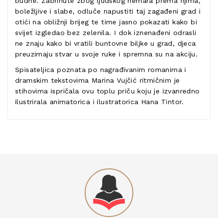
budne. Zabrinute zbog ljudskog nemara prema njima,
boležljive i slabe, odluče napustiti taj zagađeni grad i
otići na obližnji brijeg te time jasno pokazati kako bi
svijet izgledao bez zelenila. I dok iznenađeni odrasli
ne znaju kako bi vratili buntovne biljke u grad, djeca
preuzimaju stvar u svoje ruke i spremna su na akciju.
Spisateljica poznata po nagrađivanim romanima i
dramskim tekstovima Marina Vujčić ritmičnim je
stihovima ispričala ovu toplu priču koju je izvanredno
ilustrirala animatorica i ilustratorica Hana Tintor.