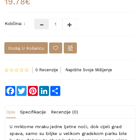
19.78€
Količina: :
Dodaj U Košaricu
0 Recenzije
Napišite Svoje Mišljenje
Facebook
Twitter
Pinterest
LinkedIn
Share
Opis
Specifikacije
Recenzije (0)
U mrklome mraku jedne ljetne noći, dok cijeli grad
spava, samo su biljke u velikom gradskom parku bile