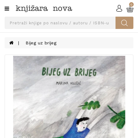
0
Kategorije
SVEUČILIŠNA
IZDANJA
UDŽBENICI
Bijeg uz brijeg
KNJIGE
PRIBOR
I
OPREMA
NARUČI
UDŽBENIKE!
BLOG
KONTAKT