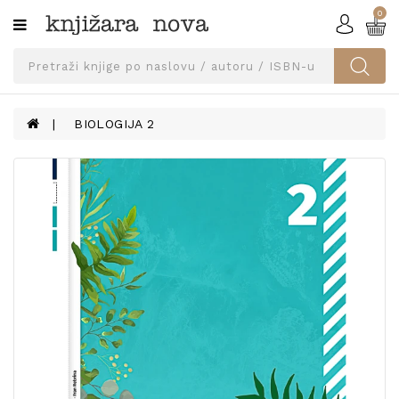
0
Kategorije
SVEUČILIŠNA
IZDANJA
UDŽBENICI
BIOLOGIJA 2
KNJIGE
PRIBOR
I
OPREMA
NARUČI
UDŽBENIKE!
BLOG
KONTAKT