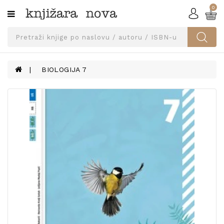
0
Kategorije
SVEUČILIŠNA
IZDANJA
UDŽBENICI
BIOLOGIJA 7
KNJIGE
PRIBOR
I
OPREMA
NARUČI
UDŽBENIKE!
BLOG
KONTAKT