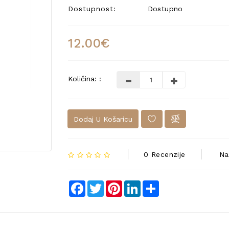
Dostupnost:
Dostupno
12.00€
Količina: :
Dodaj U Košaricu
0 Recenzije
Na
Facebook
Twitter
Pinterest
LinkedIn
Share