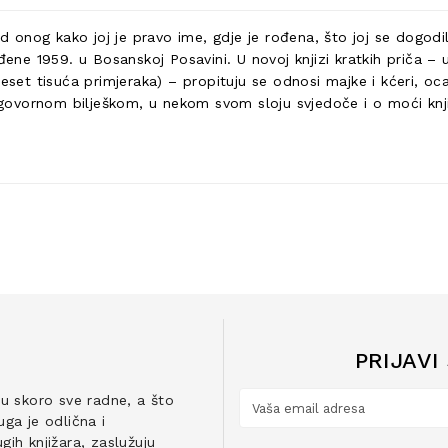
(od onog kako joj je pravo ime, gdje je rođena, što joj se dog
đene 1959. u Bosanskoj Posavini. U novoj knjizi kratkih priča – u
 tisuća primjeraka) – propituju se odnosi majke i kćeri, oca i s
vornom bilješkom, u nekom svom sloju svjedoče i o moći književ
PRIJAVI
ju skoro sve radne, a što
ga je odlična i
ih knjižara, zaslužuju