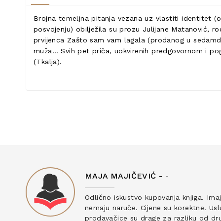
Brojna temeljna pitanja vezana uz vlastiti identitet 
posvojenju) obilježila su prozu Julijane Matanović, ro
prvijenca Zašto sam vam lagala (prodanog u sedamdeset
muža… Svih pet priča, uokvirenih predgovornom i pogo
(Tkalja).
MAJA MAJIČEVIĆ -
-
ku
Odlično iskustvo kupovanja knjiga. Ima
nemaju naruče. Cijene su korektne. Uslu
prodavačice su drage za razliku od drug