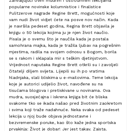
Zahvaljujući ovim mudrim i oštroumnim lekcijama
popularne novinske kolumnistice i finalistice
Pulitzerove nagrade Regine Brett, mogućnosti koje
vam nudi život vidjet ćete na posve nov način. Kada
je navršila pedeset godina, Regina Brett objavila je
knjigu o 50 lekcija kojima ju je njen život naučio.
Pisala je o svemu što je naučila kada je postala
samohrana majka, kada je tražila ljubav na pogrešnim
mjestima, radila na svojem odnosu s Bogom, borila
se s rakom i sklapala mir s teškim djetinjstvom.
Vrijednost naputaka Regine Brett otkrili su i zavoljeli
čitatelji diljem svijeta. Lijepili su ih po vratima
hladnjaka, slali bliskima u e-mailovima. Teme lekcija
koje je autorici udijelio život, navođene su na
tisućama blogova i pretiskivane u novinama. Ova
mudra, suosjećajna i iskrena knjiga bit će bliska
svakome tko se ikada našao pred životnim zaokretom
i svima koji traže nadahnuće. Neka svaka od pedeset
lekcija u njoj bude objava jednostavne i
bezvremenske poruke, kao što kaže jedna sportska
prvakinja: Život je dobar! Jer jest takav. Zaista.