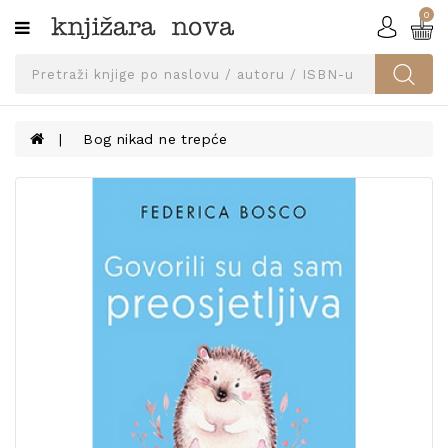
0
Kategorije
SVEUČILIŠNA
IZDANJA
UDŽBENICI
Bog nikad ne trepće
KNJIGE
PRIBOR
I
OPREMA
NARUČI
UDŽBENIKE!
BLOG
KONTAKT