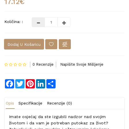
17.12€
Količina: :
Dodaj U Košaricu
0 Recenzije
Napišite Svoje Mišljenje
Facebook
Twitter
Pinterest
LinkedIn
Share
Opis
Specifikacije
Recenzije (0)
Imate osjećaj da ste izgubili nadzor nad svojim
životom i da vam je potreban putokaz za život?