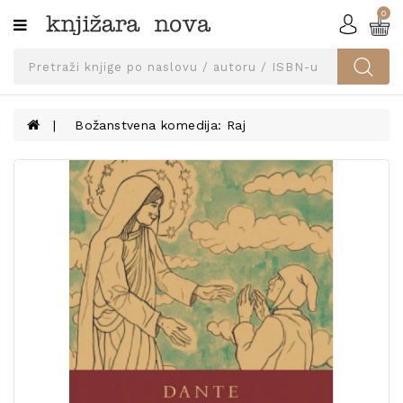
0
Kategorije
SVEUČILIŠNA
IZDANJA
UDŽBENICI
Božanstvena komedija: Raj
KNJIGE
PRIBOR
I
OPREMA
NARUČI
UDŽBENIKE!
BLOG
KONTAKT