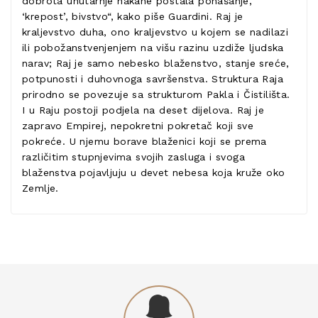
dobrota unutarnje nakane postala ponašanje,
‘krepost’, bivstvo“, kako piše Guardini. Raj je
kraljevstvo duha, ono kraljevstvo u kojem se nadilazi
ili pobožanstvenjenjem na višu razinu uzdiže ljudska
narav; Raj je samo nebesko blaženstvo, stanje sreće,
potpunosti i duhovnoga savršenstva. Struktura Raja
prirodno se povezuje sa strukturom Pakla i Čistilišta.
I u Raju postoji podjela na deset dijelova. Raj je
zapravo Empirej, nepokretni pokretač koji sve
pokreće. U njemu borave blaženici koji se prema
različitim stupnjevima svojih zasluga i svoga
blaženstva pojavljuju u devet nebesa koja kruže oko
Zemlje.