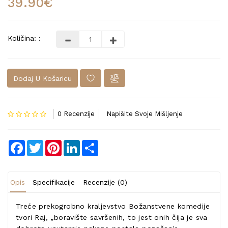
39.90€
Količina: :
Dodaj U Košaricu
0 Recenzije
Napišite Svoje Mišljenje
Facebook
Twitter
Pinterest
LinkedIn
Share
Opis
Specifikacije
Recenzije (0)
Treće prekogrobno kraljevstvo Božanstvene komedije
tvori Raj, „boravište savršenih, to jest onih čija je sva