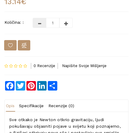
13.14€
Količina: :
0 Recenzije
Napišite Svoje Mišljenje
Facebook
Twitter
Pinterest
LinkedIn
Share
Opis
Specifikacije
Recenzije (0)
Sve otkako je Newton otkrio gravitaciju, ljudi
pokušavaju objasniti pojave u svijetu koji poznajemo,
a fizičari otkrivaju nove sile i postavljaju sve smjelije