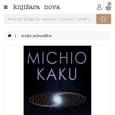
0
Kategorije
SVEUČILIŠNA
IZDANJA
UDŽBENICI
Božja jednadžba
KNJIGE
PRIBOR
I
OPREMA
NARUČI
UDŽBENIKE!
BLOG
KONTAKT