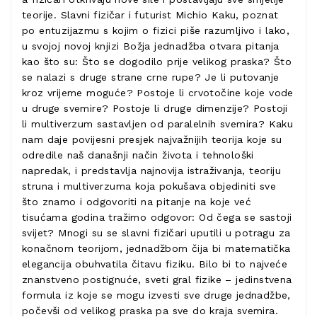
teorije. Slavni fizičar i futurist Michio Kaku, poznat
po entuzijazmu s kojim o fizici piše razumljivo i lako,
u svojoj novoj knjizi Božja jednadžba otvara pitanja
kao što su: Što se dogodilo prije velikog praska? Što
se nalazi s druge strane crne rupe? Je li putovanje
kroz vrijeme moguće? Postoje li crvotočine koje vode
u druge svemire? Postoje li druge dimenzije? Postoji
li multiverzum sastavljen od paralelnih svemira? Kaku
nam daje povijesni presjek najvažnijih teorija koje su
odredile naš današnji način života i tehnološki
napredak, i predstavlja najnovija istraživanja, teoriju
struna i multiverzuma koja pokušava objediniti sve
što znamo i odgovoriti na pitanje na koje već
tisućama godina tražimo odgovor: Od čega se sastoji
svijet? Mnogi su se slavni fizičari uputili u potragu za
konačnom teorijom, jednadžbom čija bi matematička
elegancija obuhvatila čitavu fiziku. Bilo bi to najveće
znanstveno postignuće, sveti gral fizike – jedinstvena
formula iz koje se mogu izvesti sve druge jednadžbe,
počevši od velikog praska pa sve do kraja svemira.