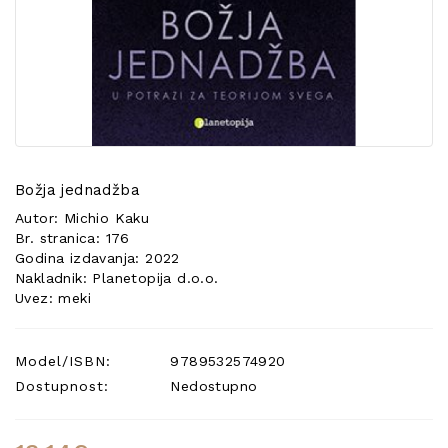
POSEBNA
PONUDA
Božja jednadžba
Autor: Michio Kaku
Br. stranica: 176
Godina izdavanja: 2022
Nakladnik: Planetopija d.o.o.
Uvez: meki
Model/ISBN:
9789532574920
Dostupnost:
Nedostupno