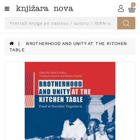
0
Kategorije
SVEUČILIŠNA
IZDANJA
UDŽBENICI
BROTHERHOOD AND UNITY AT THE KITCHEN
TABLE
KNJIGE
PRIBOR
I
OPREMA
NARUČI
UDŽBENIKE!
BLOG
KONTAKT