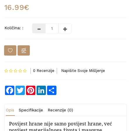
16.99€
Količina: :
0 Recenzije
Napišite Svoje Mišljenje
Facebook
Twitter
Pinterest
LinkedIn
Share
Opis
Specifikacije
Recenzije (0)
Povijest hrane nije samo povijest hrane, već
povijest materijalnoga života i masovne