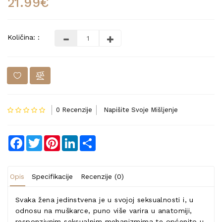
21.99€
Količina: :
0 Recenzije
Napišite Svoje Mišljenje
Facebook
Twitter
Pinterest
LinkedIn
Share
Opis
Specifikacije
Recenzije (0)
Svaka žena jedinstvena je u svojoj seksualnosti i, u
odnosu na muškarce, puno više varira u anatomiji,
responzivnim seksualnim mehanizmima te općenito u