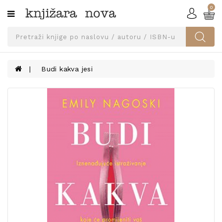
0
Kategorije
SVEUČILIŠNA
IZDANJA
UDŽBENICI
Budi kakva jesi
KNJIGE
PRIBOR
I
OPREMA
NARUČI
UDŽBENIKE!
BLOG
KONTAKT