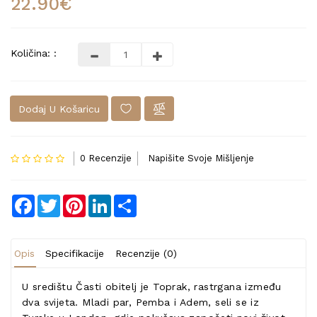
22.90€
Količina: :
Dodaj U Košaricu
0 Recenzije
Napišite Svoje Mišljenje
Facebook
Twitter
Pinterest
LinkedIn
Share
Opis
Specifikacije
Recenzije (0)
U središtu Časti obitelj je Toprak, rastrgana između
dva svijeta. Mladi par, Pemba i Adem, seli se iz