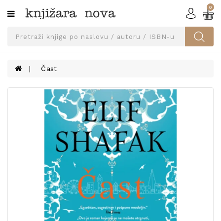
0
Kategorije
SVEUČILIŠNA
IZDANJA
UDŽBENICI
Čast
KNJIGE
PRIBOR
I
OPREMA
NARUČI
UDŽBENIKE!
BLOG
KONTAKT