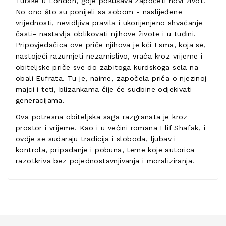
Turske u London, gdje pokušava započeti novi život.
No ono što su ponijeli sa sobom - naslijeđene
vrijednosti, nevidljiva pravila i ukorijenjeno shvaćanje
časti- nastavlja oblikovati njihove živote i u tuđini.
Pripovjedačica ove priče njihova je kći Esma, koja se,
nastojeći razumjeti nezamislivo, vraća kroz vrijeme i
obiteljske priče sve do zabitoga kurdskoga sela na
obali Eufrata. Tu je, naime, započela priča o njezinoj
majci i teti, blizankama čije će sudbine odjekivati
generacijama.
Ova potresna obiteljska saga razgranata je kroz
prostor i vrijeme. Kao i u većini romana Elif Shafak, i
ovdje se sudaraju tradicija i sloboda, ljubav i
kontrola, pripadanje i pobuna, teme koje autorica
razotkriva bez pojednostavnjivanja i moraliziranja.