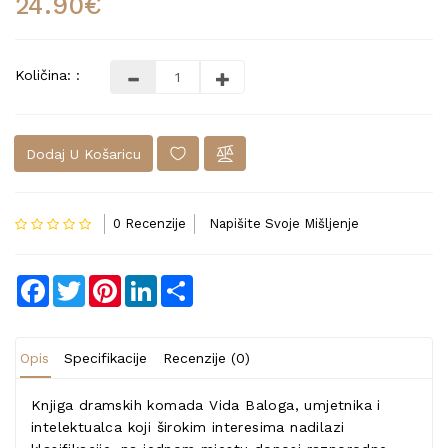
24.90€
Količina: :
Dodaj U Košaricu
0 Recenzije
Napišite Svoje Mišljenje
Facebook
Twitter
Pinterest
LinkedIn
Share
Opis
Specifikacije
Recenzije (0)
Knjiga dramskih komada Vida Baloga, umjetnika i
intelektualca koji širokim interesima nadilazi