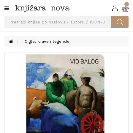
0
Kategorije
SVEUČILIŠNA
IZDANJA
UDŽBENICI
Cigle, krave i legende
KNJIGE
PRIBOR
I
OPREMA
NARUČI
UDŽBENIKE!
BLOG
KONTAKT