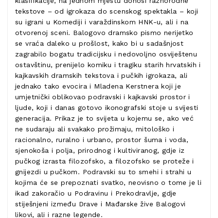
klasifikacije, na jednom mjestu donosi raznorodne
tekstove – od igrokaza do scenskog spektakla – koji
su igrani u Komediji i varaždinskom HNK-u, ali i na
otvorenoj sceni. Balogovo dramsko pismo nerijetko
se vraća daleko u prošlost, kako bi u sadašnjost
zagrabilo bogatu tradicijsku i nedovoljno osviještenu
ostavštinu, prenijelo komiku i tragiku starih hrvatskih i
kajkavskih dramskih tekstova i pučkih igrokaza, ali
jednako tako evocira i Mladena Kerstnera koji je
umjetnički oblikovao podravski i kajkavski prostor i
ljude, koji i danas gotovo ikonografski stoje u svijesti
generacija. Prikaz je to svijeta u kojemu se, ako već
ne sudaraju ali svakako prožimaju, mitološko i
racionalno, ruralno i urbano, prostor šuma i voda,
sjenokoša i polja, prirodnog i kultiviranog, gdje iz
pučkog izrasta filozofsko, a filozofsko se proteže i
gnijezdi u pučkom. Podravski su to smehi i strahi u
kojima će se prepoznati svatko, neovisno o tome je li
ikad zakoračio u Podravinu i Prekodravlje, gdje
stiješnjeni između Drave i Mađarske žive Balogovi
likovi, ali i razne legende.