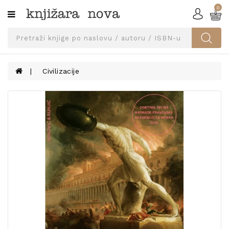
0
Kategorije
SVEUČILIŠNA
IZDANJA
UDŽBENICI
Civilizacije
KNJIGE
PRIBOR
I
OPREMA
NARUČI
UDŽBENIKE!
BLOG
KONTAKT