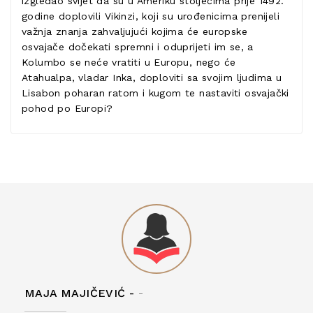
izgledao svijet da su u Ameriku stoljećima prije 1492.
godine doplovili Vikinzi, koji su urođenicima prenijeli
važnja znanja zahvaljujući kojima će europske
osvajače dočekati spremni i oduprijeti im se, a
Kolumbo se neće vratiti u Europu, nego će
Atahualpa, vladar Inka, doploviti sa svojim ljudima u
Lisabon poharan ratom i kugom te nastaviti osvajački
pohod po Europi?
MAJA MAJIČEVIĆ -
-