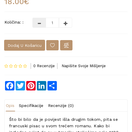
18.00€
Količina: :
Dodaj U Košaricu
0 Recenzije
Napišite Svoje Mišljenje
Facebook
Twitter
Pinterest
LinkedIn
Share
Opis
Specifikacije
Recenzije (0)
Što bi bilo da je povijest išla drugim tokom, pita se
francuski pisac u svom trećem romanu. Kako bi