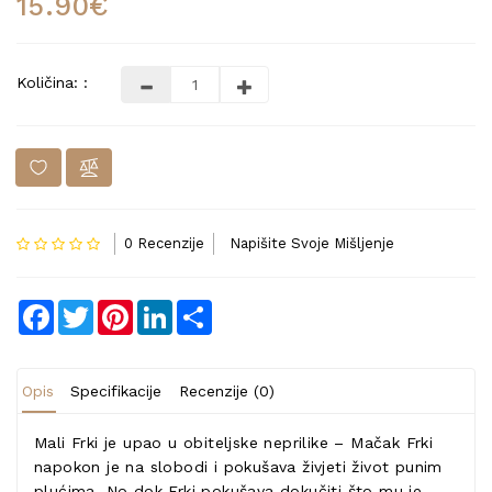
15.90€
Količina: :
0 Recenzije
Napišite Svoje Mišljenje
Facebook
Twitter
Pinterest
LinkedIn
Share
Opis
Specifikacije
Recenzije (0)
Mali Frki je upao u obiteljske neprilike – Mačak Frki
napokon je na slobodi i pokušava živjeti život punim
plućima. No dok Frki pokušava dokučiti što mu je