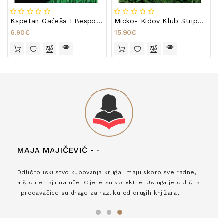
Kapetan Gaćeša I Bespoštedna Bijesna Bitka Bioničkog Balonje - Dio Prvi: Noć Nesnosnih Nosnih Nosogvalja
Micko- Kidov Klub Stripoljubaca - Perspektive
6.90€
15.90€
MAJA MAJIČEVIĆ -
-
Odlično iskustvo kupovanja knjiga. Imaju skoro sve radne,
a što nemaju naruče. Cijene su korektne. Usluga je odlična
i prodavačice su drage za razliku od drugih knjižara,
zaslužuju 6*!