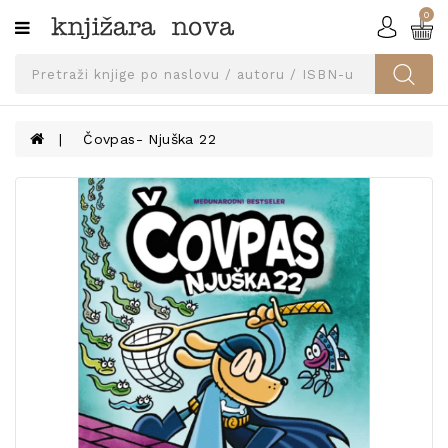
0
Kategorije
SVEUČILIŠNA
IZDANJA
UDŽBENICI
Čovpas- Njuška 22
KNJIGE
PRIBOR
I
OPREMA
NARUČI
UDŽBENIKE!
BLOG
KONTAKT