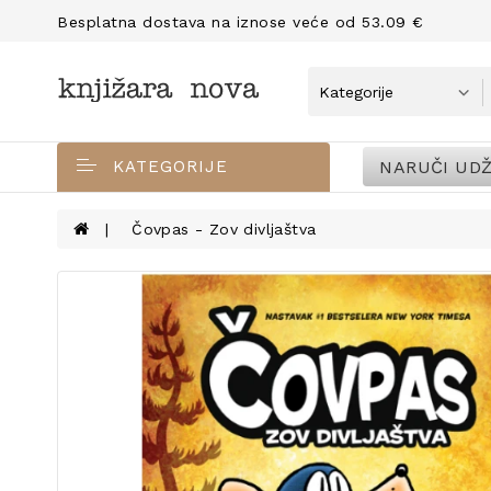
Besplatna dostava na iznose veće od 53.09 €
NARUČI UDŽ
KATEGORIJE
Čovpas - Zov divljaštva