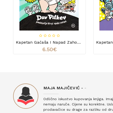
Kapetan Gaćaša I Napad Zahoda-Laprdala
6.50€
MAJA MAJIČEVIĆ -
-
ku
Odlično iskustvo kupovanja knjiga. Ima
nemaju naruče. Cijene su korektne. Uslu
prodavačice su drage za razliku od drug