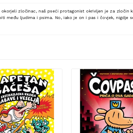
korjeli zločinac, naš pseći protagonist okrivljen je za zločin k
i među ljudima i psima. No, iako je on i pas i čovjek, nigdje s