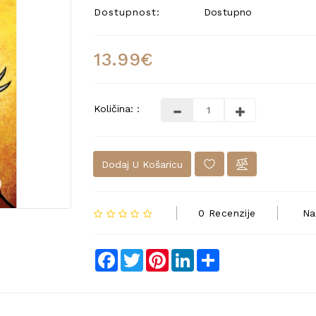
Dostupnost:
Dostupno
13.99€
Količina: :
Dodaj U Košaricu
0 Recenzije
Na
Facebook
Twitter
Pinterest
LinkedIn
Share