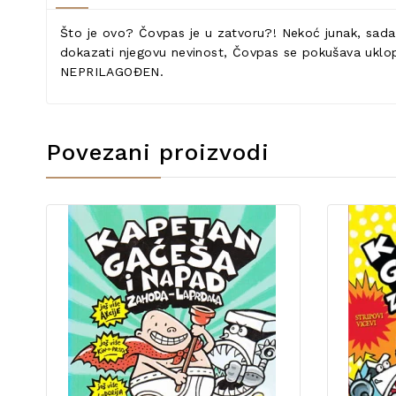
Što je ovo? Čovpas je u zatvoru?! Nekoć junak, sada o
dokazati njegovu nevinost, Čovpas se pokušava uklopit
NEPRILAGOĐEN.
Povezani proizvodi