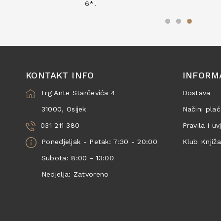
6*!
KONTAKT INFO
INFORM
Trg Ante Starčevića 4
Dostava
31000, Osijek
Načini plać
031 211 380
Pravila i uv
Ponedjeljak - Petak: 7:30 - 20:00
Klub Knjiž
Subota: 8:00 - 13:00
Nedjelja: Zatvoreno