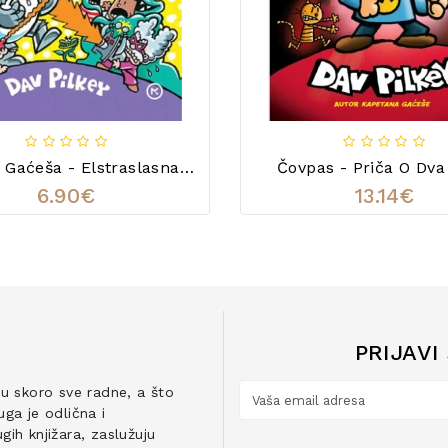
Kapetan Gaćeša - Elstraslasna Knjiga Zabave I Veselja
Čovpas - Priča O Dv
6.90€
13.14€
PRIJAVI
ju skoro sve radne, a što
ga je odlična i
ih knjižara, zaslužuju