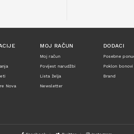
ACIJE
MOJ RAČUN
DODACI
Moj račun
Posebne ponu
anja
Povijest narudžbi
Poklon bonovi
jeti
Lista želja
Brand
are Nova
Newsletter