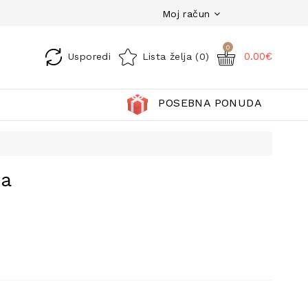
Moj račun
0
0.00€
Usporedi
Lista želja (0)
POSEBNA PONUDA
va