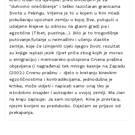
"duhovno onečišćenje" i teško razočaran granicama
života u Pekingu. Vrijeme je to u kojem u Kini mladi
pokušavaju upoznati zemlju u kojoj žive, putujući u
udaljene krajeve (u odnosu na glavni grad) pa i
egzotične (Tibet, pustinja…). Bilo je to trogodišnje
putovanje/lutanje u neimaštini i učenju vlastite
zemlje, koje će izmijeniti cijeli njegov život: rezultat
su knjige Isplazi jezik /(pet priča zbog kojih je morao
u emigraciju) i memoarsko-putopisna Crvena prašina
objavljena (i nagrađena) tek mnogo kasnije na Zapadu
(2002.) Crvenu prašinu – djelo o kretanju kineskim
egzotičnostima i kontradikcijama, jednodušna je
kritika, može vidjeti i napisati samo onaj tko je
istodobno insajder i autsajder u svojoj zemlji. Ma Jian
na kraju zapisuje: Ja sam iscrpljen. Kina je prestara,
njezini korijeni su preduboko. Osjećam se prljavo od
prekapanja.