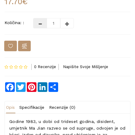
17.70€
Količina: :
0 Recenzije
Napišite Svoje Mišljenje
Facebook
Twitter
Pinterest
LinkedIn
Share
Opis
Specifikacije
Recenzije (0)
Godine 1983, u dobi od trideset godina, disident,
umjetnik Ma Jian razveo se od supruge, odvojen je od
kćeri, izdan od djevojke, pred uhićenjem je za