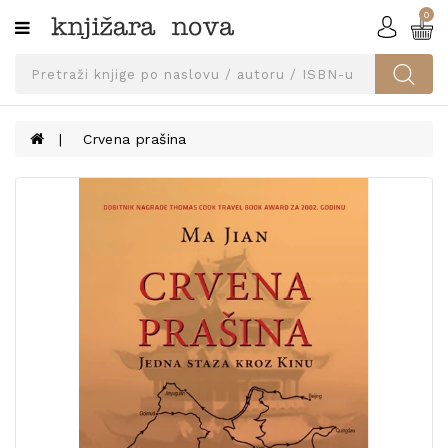
0
Kategorije
SVEUČILIŠNA
IZDANJA
UDŽBENICI
Crvena prašina
KNJIGE
PRIBOR
I
OPREMA
NARUČI
UDŽBENIKE!
BLOG
KONTAKT