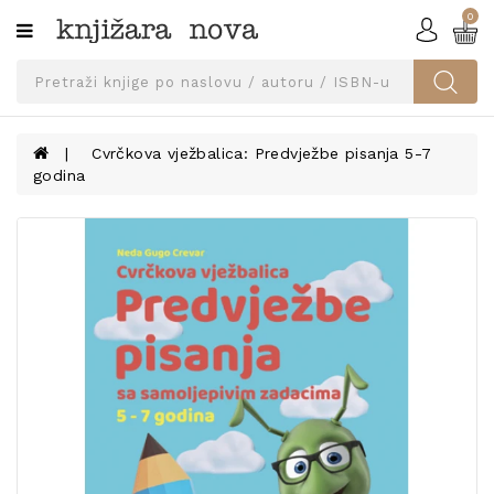
0
Kategorije
SVEUČILIŠNA
IZDANJA
UDŽBENICI
Cvrčkova vježbalica: Predvježbe pisanja 5-7
godina
KNJIGE
PRIBOR
I
OPREMA
NARUČI
UDŽBENIKE!
BLOG
KONTAKT