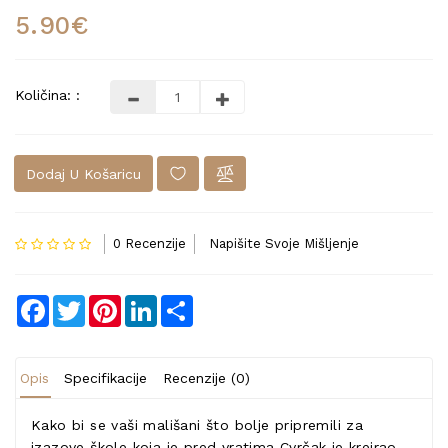
5.90€
Količina: :
Dodaj U Košaricu
0 Recenzije
Napišite Svoje Mišljenje
Facebook
Twitter
Pinterest
LinkedIn
Share
Opis
Specifikacije
Recenzije (0)
Kako bi se vaši mališani što bolje pripremili za
izazove škole koja je pred vratima Cvrčak je kreirao