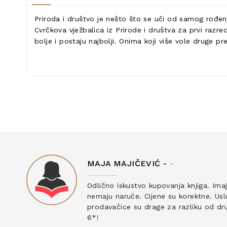
Priroda i društvo je nešto što se uči od samog rođenj
Cvrčkova vježbalica iz Prirode i društva za prvi razr
bolje i postaju najbolji. Onima koji više vole druge 
MAJA MAJIČEVIĆ -
-
ku
Odlično iskustvo kupovanja knjiga. Ima
nemaju naruče. Cijene su korektne. Uslu
prodavačice su drage za razliku od drug
6*!