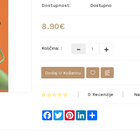
Dostupnost:
Dostupno
8.90€
Količina: :
Dodaj U Košaricu
0 Recenzije
Na
Facebook
Twitter
Pinterest
LinkedIn
Share