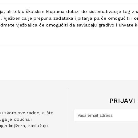
a, ali tek u školskim klupama dolazi do sistematizacije tog zn
ed. Vježbenica je prepuna zadataka i pitanja pa će omogućiti i 
predmete vježbalica će omogućiti da savladaju gradivo i uhvate 
PRIJAVI
ju skoro sve radne, a što
ga je odlična i
ih knjižara, zaslužuju