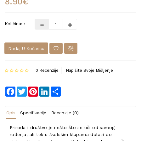
8.90€
Količina: :
Dodaj U Košaricu
0 Recenzije
Napišite Svoje Mišljenje
Facebook
Twitter
Pinterest
LinkedIn
Share
Opis
Specifikacije
Recenzije (0)
Priroda i društvo je nešto što se uči od samog
rođenja, ali tek u školskim klupama dolazi do