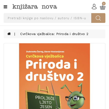
0
Kategorije
SVEUČILIŠNA
IZDANJA
UDŽBENICI
Cvrčkova vježbalica: Priroda i društvo 2
KNJIGE
PRIBOR
I
OPREMA
NARUČI
UDŽBENIKE!
BLOG
KONTAKT