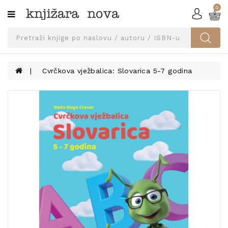
0
Kategorije
SVEUČILIŠNA
IZDANJA
UDŽBENICI
Cvrčkova vježbalica: Slovarica 5-7 godina
KNJIGE
PRIBOR
I
OPREMA
NARUČI
UDŽBENIKE!
BLOG
KONTAKT