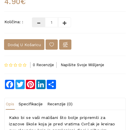
4.90€
Količina: :
Dodaj U Košaricu
0 Recenzije
Napišite Svoje Mišljenje
Facebook
Twitter
Pinterest
LinkedIn
Share
Opis
Specifikacije
Recenzije (0)
Kako bi se vaši mališani što bolje pripremili za
izazove škole koja je pred vratima Cvrčak je kreirao