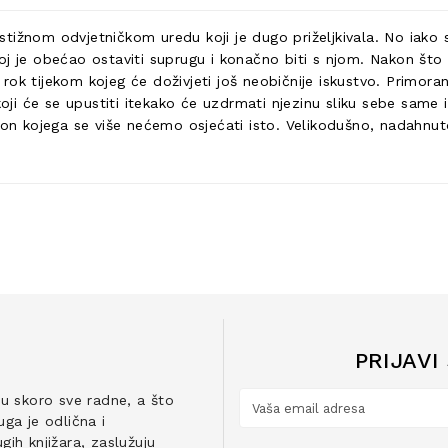
tižnom odvjetničkom uredu koji je dugo priželjkivala. No iako s
oj je obećao ostaviti suprugu i konačno biti s njom. Nakon št
ok tijekom kojeg će doživjeti još neobičnije iskustvo. Primoran
koji će se upustiti itekako će uzdrmati njezinu sliku sebe same 
kon kojega se više nećemo osjećati isto. Velikodušno, nadahnuto 
PRIJAVI
ju skoro sve radne, a što
ga je odlična i
ih knjižara, zaslužuju