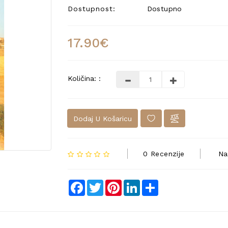
Dostupnost:
Dostupno
17.90€
Količina: :
Dodaj U Košaricu
0 Recenzije
Na
Facebook
Twitter
Pinterest
LinkedIn
Share