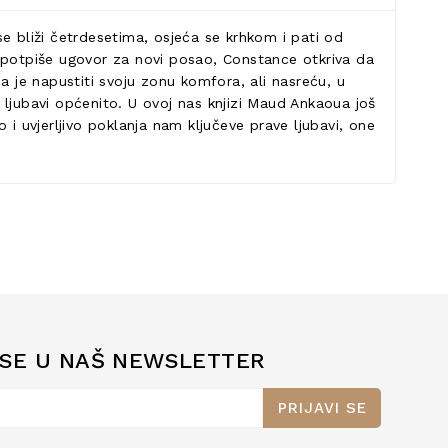
e bliži četrdesetima, osjeća se krhkom i pati od
o potpiše ugovor za novi posao, Constance otkriva da
a je napustiti svoju zonu komfora, ali nasreću, u
i ljubavi općenito. U ovoj nas knjizi Maud Ankaoua još
i uvjerljivo poklanja nam ključeve prave ljubavi, one
 SE U NAŠ NEWSLETTER
PRIJAVI SE