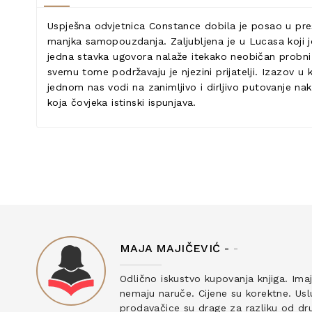
Uspješna odvjetnica Constance dobila je posao u pres
manjka samopouzdanja. Zaljubljena je u Lucasa koji j
jedna stavka ugovora nalaže itekako neobičan probni r
svemu tome podržavaju je njezini prijatelji. Izazov u 
jednom nas vodi na zanimljivo i dirljivo putovanje na
koja čovjeka istinski ispunjava.
MAJA MAJIČEVIĆ -
-
ku
Odlično iskustvo kupovanja knjiga. Ima
nemaju naruče. Cijene su korektne. Uslu
prodavačice su drage za razliku od drug