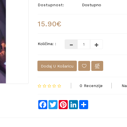
Dostupnost:
Dostupno
15.90€
Količina: :
Dodaj U Košaricu
0 Recenzije
Na
Facebook
Twitter
Pinterest
LinkedIn
Share