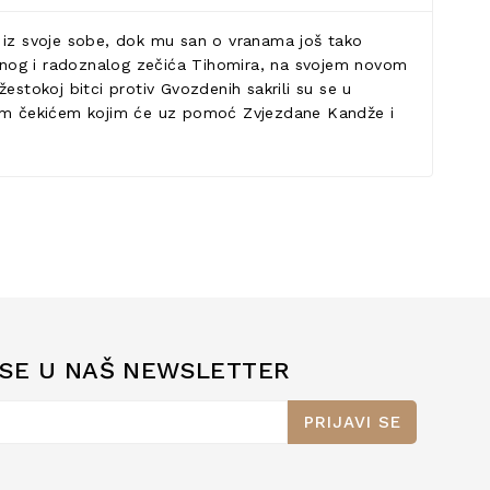
a iz svoje sobe, dok mu san o vranama još tako
vahnog i radoznalog zečića Tihomira, na svojem novom
estokoj bitci protiv Gvozdenih sakrili su se u
bnim čekićem kojim će uz pomoć Zvjezdane Kandže i
 SE U NAŠ NEWSLETTER
PRIJAVI SE