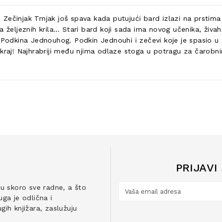
Zečinjak Trnjak još spava kada putujući bard izlazi na prstim
ja željeznih krila… Stari bard koji sada ima novog učenika, ži
 Podkina Jednouhog. Podkin Jednouhi i zečevi koje je spasio u ž
e kraj! Najhrabriji među njima odlaze stoga u potragu za čaro
PRIJAVI
ju skoro sve radne, a što
ga je odlična i
ih knjižara, zaslužuju