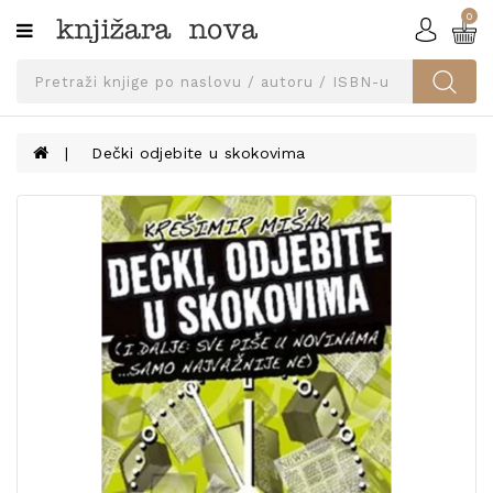
0
Kategorije
SVEUČILIŠNA
IZDANJA
UDŽBENICI
Dečki odjebite u skokovima
KNJIGE
PRIBOR
I
OPREMA
NARUČI
UDŽBENIKE!
BLOG
KONTAKT