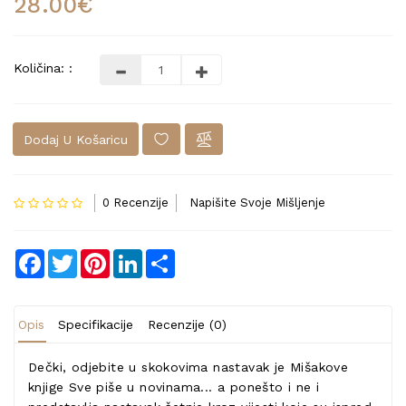
28.00€
Količina: :
Dodaj U Košaricu
0 Recenzije
Napišite Svoje Mišljenje
Facebook
Twitter
Pinterest
LinkedIn
Share
Opis
Specifikacije
Recenzije (0)
Dečki, odjebite u skokovima nastavak je Mišakove
knjige Sve piše u novinama... a ponešto i ne i