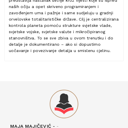
predstavlja nastavak šetnje kroz vijesti koje su ispred
naših očiju a opet skriveno programiranjem i
zavođenjem uma i pažnje i same sudjeluju u gradnji
orvelovske totalitarističke države. Cilj je centralizirana
kontrola planeta pomoću strukture svjetske vlade,
svjetske vojske, svjetske valute i mikročipiranog
stanovništva. To se sve zbiva u ovom trenutku i do
detalje je dokumentirano – ako si dopustimo
uočavanje i povezivanje detalja u smislenu cjelinu.
MAJA MAJIČEVIĆ -
-