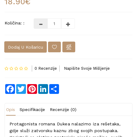
18.90€
Količina: :
Dodaj U Košaricu
0 Recenzije
Napišite Svoje Mišljenje
Facebook
Twitter
Pinterest
LinkedIn
Share
Opis
Specifikacije
Recenzije (0)
Protagonista romana Dukea nalazimo iza rešetaka,
gdje služi zatvorsku kaznu zbog svojih postupaka.