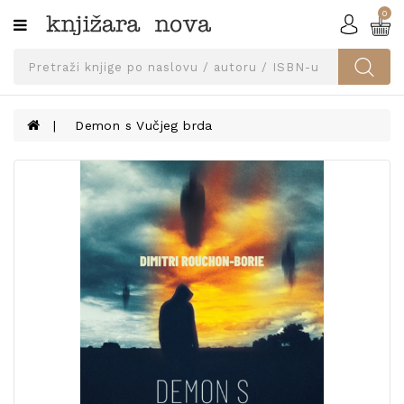
0
Kategorije
SVEUČILIŠNA
IZDANJA
UDŽBENICI
Demon s Vučjeg brda
KNJIGE
PRIBOR
I
OPREMA
NARUČI
UDŽBENIKE!
BLOG
KONTAKT