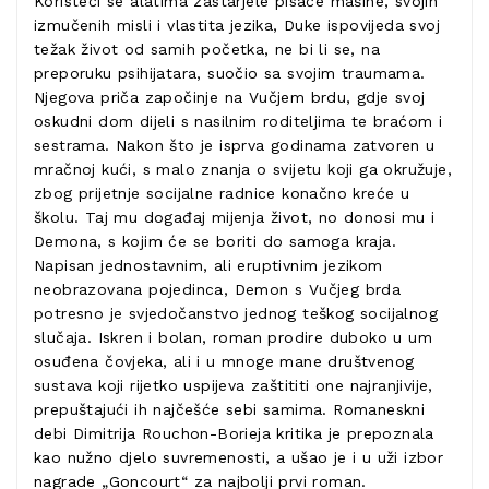
Koristeći se alatima zastarjele pisaće mašine, svojih
izmučenih misli i vlastita jezika, Duke ispovijeda svoj
težak život od samih početka, ne bi li se, na
preporuku psihijatara, suočio sa svojim traumama.
Njegova priča započinje na Vučjem brdu, gdje svoj
oskudni dom dijeli s nasilnim roditeljima te braćom i
sestrama. Nakon što je isprva godinama zatvoren u
mračnoj kući, s malo znanja o svijetu koji ga okružuje,
zbog prijetnje socijalne radnice konačno kreće u
školu. Taj mu događaj mijenja život, no donosi mu i
Demona, s kojim će se boriti do samoga kraja.
Napisan jednostavnim, ali eruptivnim jezikom
neobrazovana pojedinca, Demon s Vučjeg brda
potresno je svjedočanstvo jednog teškog socijalnog
slučaja. Iskren i bolan, roman prodire duboko u um
osuđena čovjeka, ali i u mnoge mane društvenog
sustava koji rijetko uspijeva zaštititi one najranjivije,
prepuštajući ih najčešće sebi samima. Romaneskni
debi Dimitrija Rouchon-Borieja kritika je prepoznala
kao nužno djelo suvremenosti, a ušao je i u uži izbor
nagrade „Goncourt“ za najbolji prvi roman.