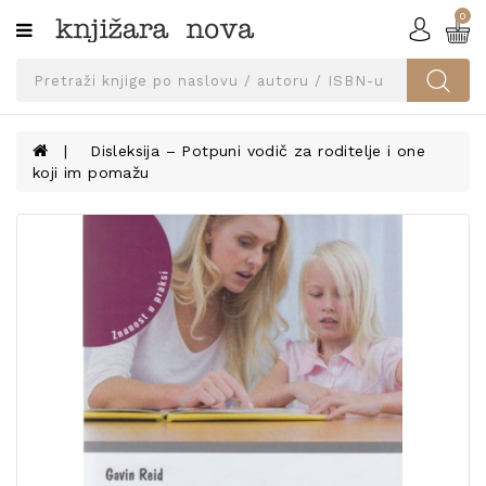
0
Kategorije
SVEUČILIŠNA
IZDANJA
UDŽBENICI
Disleksija – Potpuni vodič za roditelje i one
koji im pomažu
KNJIGE
PRIBOR
I
OPREMA
NARUČI
UDŽBENIKE!
BLOG
KONTAKT