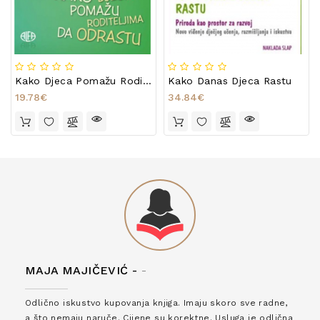
Kako Djeca Pomažu Roditeljima Da Odrastu
Kako Danas Djeca Rastu
19.78€
34.84€
MAJA MAJIČEVIĆ -
-
Odlično iskustvo kupovanja knjiga. Imaju skoro sve radne,
a što nemaju naruče. Cijene su korektne. Usluga je odlična