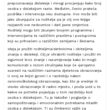
prepoznavanja disleksije i mnogi procjenjuju kako broj
osoba s disleksijom raste. Međutim, često prateća
podrška i intervencija nisu dostupne. Ovo može biti
jako zbunjujuće za roditelje pa je cilj ove knjige
razjasniti sve nedoumice i dati jasne smjernice.
Roditelji mogu biti zbunjeni brojnim programima i
intervencijama te različitim pravilima i postupcima
koji su prihvaćeni u različitim zemljama i školama.
Ideja je pružiti roditeljima/skrbnicima i obiteljima
znanja o disleksiji. Cilj je ohrabriti roditelje i pružiti im
sigurnost kroz znanje i razumijevanje kako bi mogli
komunicirati s nizom stručnjaka koje će vjerojatno
susresti na različitim razinama djetetova obrazovanja.
U ovoj se knjizi govori i o razdoblju nakon
osnovnoškolskog obrazovanja, kao što je srednje ili
visoko obrazovanje ili radno mjesto, i pruža uvid u to
kakve se potrebe pojavljuju u tom razdoblju kod
osoba s disleksijom. Tu je također i poglavlje o
samopoštovanju i emocionalnim potrebama mladih
osoba s disleksijom. Ti su čimbenici važni za