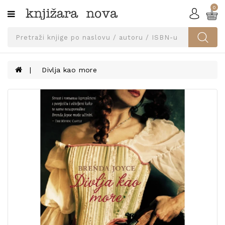
0
Kategorije
SVEUČILIŠNA
IZDANJA
UDŽBENICI
Divlja kao more
KNJIGE
PRIBOR
I
OPREMA
NARUČI
UDŽBENIKE!
BLOG
KONTAKT