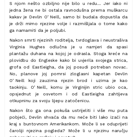
S njom nešto ozbiljno nije bilo u redu… Jer iako ni
jedna žena ne bi ostala ravnodušna prema muškarcu
kakav je Devlin OʼNeill, samo bi budala dopustila da
je drži mimo njezine volje i razmišljala o tome kako
ga namamiti da je poljubi.
Nakon smrti njezinih roditelja, tvrdoglava i neustrašiva
Virginia Hughes odlučna je u namjeri da spasi
plantažu duhana na kojoj je odrasla. Stoga kreće na
plovidbu do Engleske kako bi uvjerila svojega strica,
grofa od Eastleigha, da joj posudi potreban novac.
No, planove joj pomrsi zloglasni kapetan Devlin
OʼNeill koji zauzima njezin brod i uzima je kao
taokinju. OʼNeill, komu je Virginijin stric ubio oca,
opsjednut je osvetom i od Eastleigha zahtijeva
otkupninu za svoju lijepu zatočenicu.
Nakon što ga ona pokuša ustrijeliti i više mu puta
pobjeći, Devlin shvaća da mu neće biti lako izaći na
kraj s buntovnom Amerikankom. Može li se oduprijeti
čaroliji njezina pogleda? Može li u njezinu naručju