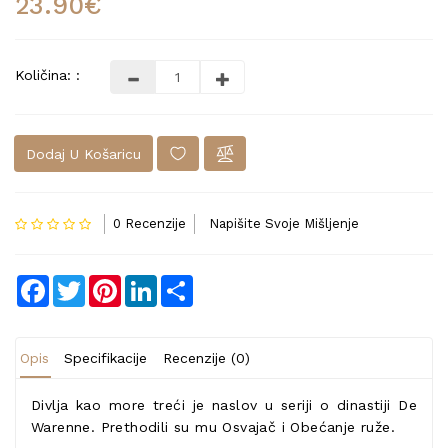
23.90€
Količina: :
Dodaj U Košaricu
0 Recenzije
Napišite Svoje Mišljenje
Facebook
Twitter
Pinterest
LinkedIn
Share
Opis
Specifikacije
Recenzije (0)
Divlja kao more treći je naslov u seriji o dinastiji De
Warenne. Prethodili su mu Osvajač i Obećanje ruže.