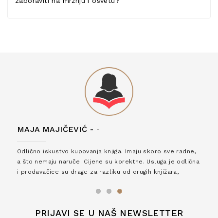
zaboraviti na mržnju i osvetu?
MAJA MAJIČEVIĆ -
-
Odlično iskustvo kupovanja knjiga. Imaju skoro sve radne,
a što nemaju naruče. Cijene su korektne. Usluga je odlična
i prodavačice su drage za razliku od drugih knjižara,
zaslužuju 6*!
PRIJAVI SE U NAŠ NEWSLETTER