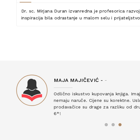
Dr. sc. Mirjana Duran izvanredna je profesorica razvoj
inspiracija bila odrastanje u malom selu i prijateljst
MAJA MAJIČEVIĆ -
-
ku
Odlično iskustvo kupovanja knjiga. Ima
nemaju naruče. Cijene su korektne. Uslu
prodavačice su drage za razliku od drug
6*!