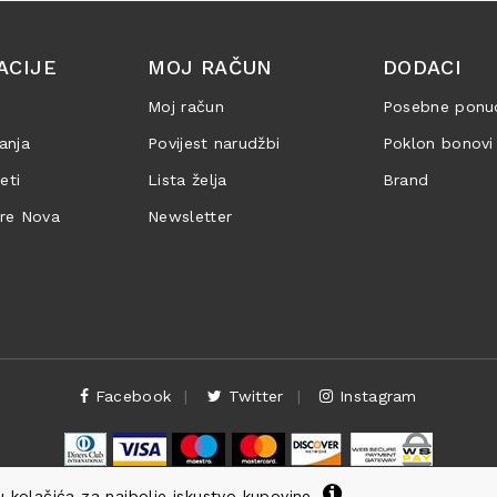
ACIJE
MOJ RAČUN
DODACI
Moj račun
Posebne ponu
anja
Povijest narudžbi
Poklon bonovi
jeti
Lista želja
Brand
are Nova
Newsletter
Facebook
Twitter
Instagram
 kolačića za najbolje iskustvo kupovine.