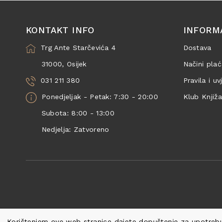
KONTAKT INFO
INFORM
Trg Ante Starčevića 4
Dostava
31000, Osijek
Načini plać
031 211 380
Pravila i uv
Ponedjeljak - Petak: 7:30 - 20:00
Klub Knjiž
Subota: 8:00 - 13:00
Nedjelja: Zatvoreno
Korištenjem ove web stranice dajete dopuštenje za upotrebu