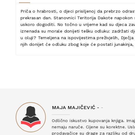
Priča o hrabrosti, o djeci prisiljenoj da prebrzo odra
prekrasan dan. Stanovnici Teritorija Dakote napokon su
uskoro dogoditi. No točno u vrijeme kad su djeca zav
iznenada su morale donijeti tešku odluku: zadržati dje
u oluji? Temeljena na ispovijestima preživjelih, Dječj
njih donijet će odluku zbog koje će postati junakinja
MAJA MAJIČEVIĆ -
-
ku
Odlično iskustvo kupovanja knjiga. Ima
nemaju naruče. Cijene su korektne. Uslu
prodavačice su drage za razliku od drug