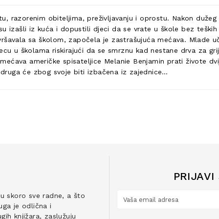
stu, razorenim obiteljima, preživljavanju i oprostu. Nakon dužeg
 izašli iz kuća i dopustili djeci da se vrate u škole bez teških
ršavala sa školom, započela je zastrašujuća mećava. Mlade uči
cu u školama riskirajući da se smrznu kad nestane drva za grijan
a mećava američke spisateljice Melanie Benjamin prati živote dvi
, druga će zbog svoje biti izbačena iz zajednice…
PRIJAVI
ju skoro sve radne, a što
ga je odlična i
ih knjižara, zaslužuju