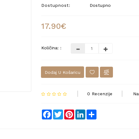
Dostupnost:
Dostupno
17.90€
Količina: :
Dodaj U Košaricu
0 Recenzije
Na
Facebook
Twitter
Pinterest
LinkedIn
Share