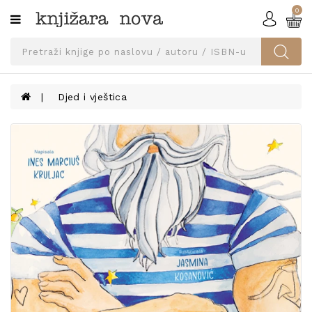
0
Kategorije
SVEUČILIŠNA
IZDANJA
UDŽBENICI
Djed i vještica
KNJIGE
PRIBOR
I
OPREMA
NARUČI
UDŽBENIKE!
BLOG
KONTAKT