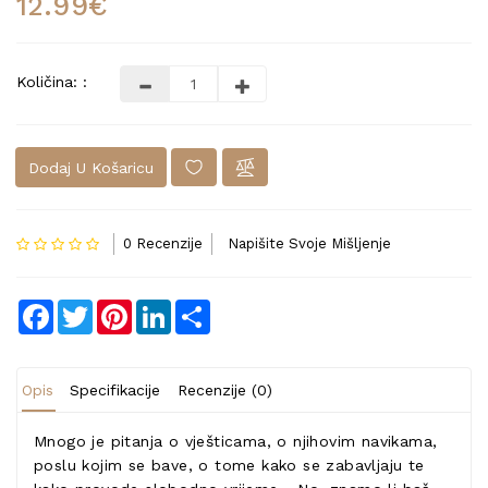
12.99€
Količina: :
Dodaj U Košaricu
0 Recenzije
Napišite Svoje Mišljenje
Facebook
Twitter
Pinterest
LinkedIn
Share
Opis
Specifikacije
Recenzije (0)
Mnogo je pitanja o vješticama, o njihovim navikama,
poslu kojim se bave, o tome kako se zabavljaju te