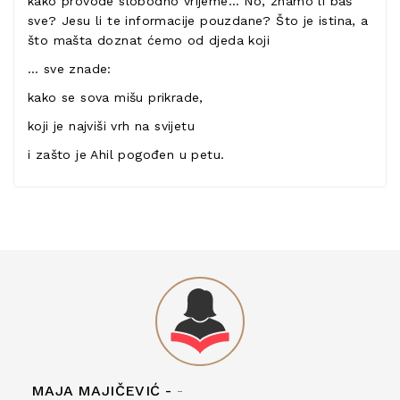
kako provode slobodno vrijeme… No, znamo li baš
sve? Jesu li te informacije pouzdane? Što je istina, a
što mašta doznat ćemo od djeda koji
… sve znade:
kako se sova mišu prikrade,
koji je najviši vrh na svijetu
i zašto je Ahil pogođen u petu.
MAJA MAJIČEVIĆ -
-