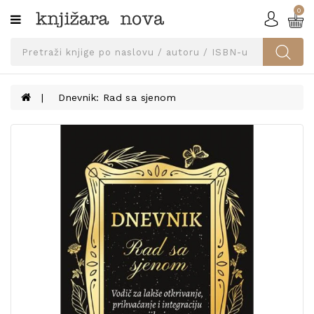
0
Kategorije
SVEUČILIŠNA
IZDANJA
UDŽBENICI
Dnevnik: Rad sa sjenom
KNJIGE
PRIBOR
I
OPREMA
NARUČI
UDŽBENIKE!
BLOG
KONTAKT