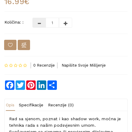
16.99€
Količina: :
0 Recenzije
Napišite Svoje Mišljenje
Facebook
Twitter
Pinterest
LinkedIn
Share
Opis
Specifikacije
Recenzije (0)
Rad sa sjenom, poznat i kao shadow work, moćna je
tehnika rada s našim podsvjesnim umom.
Suočavanjem sa sjenama ili nesvjesnim dijelovima