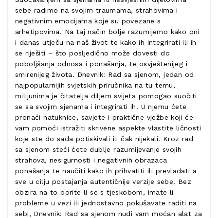
sebe radimo na svojim traumama, strahovima i
negativnim emocijama koje su povezane s
arhetipovima. Na taj način bolje razumijemo kako oni
i danas utječu na naš život te kako ih integrirati ili ih
se riješiti – što posljedično može dovesti do
poboljšanja odnosa i ponašanja, te osvještenijeg i
smirenijeg života. Dnevnik: Rad sa sjenom, jedan od
najpopularnijih svjetskih priručnika na tu temu,
milijunima je čitatelja diljem svijeta pomogao suočiti
se sa svojim sjenama i integrirati ih. U njemu ćete
pronaći natuknice, savjete i praktične vježbe koji će
vam pomoći istražiti skrivene aspekte vlastite ličnosti
koje ste do sada potiskivali ili čak nijekali. Kroz rad
sa sjenom steći ćete dublje razumijevanje svojih
strahova, nesigurnosti i negativnih obrazaca
ponašanja te naučiti kako ih prihvatiti ili prevladati a
sve u cilju postajanja autentičnije verzije sebe. Bez
obzira na to borite li se s tjeskobom, imate li
probleme u vezi ili jednostavno pokušavate raditi na
sebi, Dnevnik: Rad sa sjenom nudi vam moćan alat za