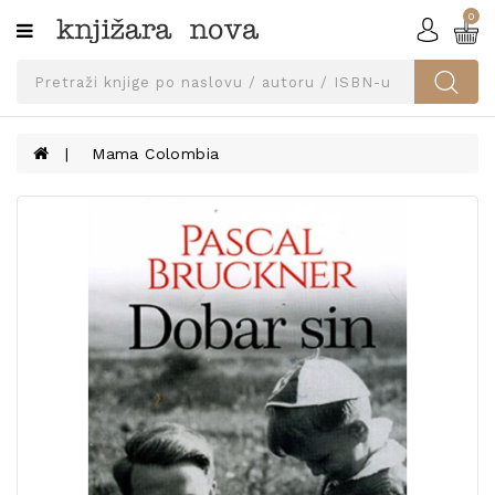
0
Kategorije
SVEUČILIŠNA
IZDANJA
UDŽBENICI
Mama Colombia
KNJIGE
PRIBOR
I
OPREMA
NARUČI
UDŽBENIKE!
BLOG
KONTAKT