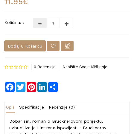
11.95€
Količina: :
Dodaj U Košaricu
0 Recenzije
Napišite Svoje Mišljenje
Facebook
Twitter
Pinterest
LinkedIn
Share
Opis
Specifikacije
Recenzije (0)
Dobar sin, roman o Brucknerovom porijeklu,
uzbudljiva je i intimna ispovijest – Brucknerov