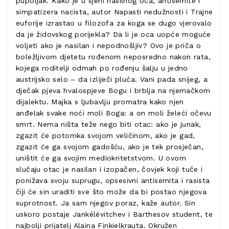
pupoljak. Kako je u sjeni nasilnog oca, antisemite i
simpatizera nacista, autor Napasti nedužnosti i Trajne
euforije izrastao u filozofa za koga se dugo vjerovalo
da je židovskog porijekla? Da li je oca uopće moguće
voljeti ako je nasilan i nepodnošljiv? Ovo je priča o
boležljivom djetetu rođenom neposredno nakon rata,
kojega roditelji odmah po rođenju šalju u jedno
austrijsko selo – da izliječi pluća. Vani pada snijeg, a
dječak pjeva hvalospjeve Bogu i brblja na njemačkom
dijalektu. Majka s ljubavlju promatra kako njen
anđelak svake noći moli Boga: a on moli želeći očevu
smrt. Nema ništa teže nego biti otac: ako je junak,
zgazit će potomka svojom veličinom, ako je gad,
zgazit će ga svojom gadošću, ako je tek prosječan,
uništit će ga svojim mediokritetstvom. U ovom
slučaju otac je nasilan i izopačen, čovjek koji tuče i
ponižava svoju suprugu, opsesivni antisemita i rasista
čiji će sin uraditi sve što može da bi postao njegova
suprotnost. Ja sam njegov poraz, kaže autor. Sin
uskoro postaje Jankélévitchev i Barthesov student, te
najbolji prijatelj Alaina Finkielkrauta. Okružen