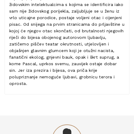
židovskim intelektualcima s kojima se identificira iako
sam nije židovskog porijekla, zaljubljuje se u ženu iz
vrlo uticajne porodice, postaje voljeni otac i cijenjeni
pisac. Od snijega na prvim stranicama do prljavštine u
kojoj će njegov otac skončati, od brutalnosti njegovih
riječi do bijesa obojenog autorovom ljubavlju,
zatičemo piščev teatar okrutnosti, utjelovljen i
objašnjen glavnim glumcem koji je otužni nacista,
fanatični ekolog, gnjevni bauk, opak i škrt suprug, a
kome Pascal, uprkos svemu, zauvijek ostaje dobar
sin. Jer iza prezira i bijesa, ova priča krije
polupriznanje nemoguće ljubavi, grobnicu terora i
oprosta.