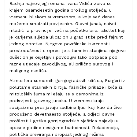
Radnja najnovijeg romana Ivana Vidića zbiva se
krajem osamdesetih godina prošlog stoljeća, u
vremenu bliskom suvremenom, a koje već danas
možemo smatrati povijesnim. Glavni junak, naivni
mladić iz provincije, već na početku bira fakultet koji
je karijerna slijepa ulica; on u grad stiže pred fajrunt
jednog poretka. Njegova površinska iskrenost i
prostodušnost u opreci je s tamnim stanjima njegove
duše; on je osjetljiv i povodljivi lako potpada pod
razne utjecaje zavodljivog, ali prilično surovog i
malignog okoliša.
Atmosfera sumornih gornjogradskih uličica, Purgeri iz
polutame starinskih birtija, fašničke prikaze i bića iz
mitoloških šuma miješaju se s demonima iz
podsvijesti glavnog junaka. U vremenu kraja
socijalizma prosijavaju sudbine ljudi koji kao da žive
produženo devetnaesto stoljeće, a odjeci davne
prošlosti i gotika gornjogradskih vještica najavljuju
opasne godine nesigurne budućnosti. Dekadencija,
politička previranja i propast jednog režima