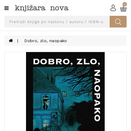
0
Kategorije
SVEUČILIŠNA
IZDANJA
UDŽBENICI
Dobro, zlo, naopako
KNJIGE
PRIBOR
I
OPREMA
NARUČI
UDŽBENIKE!
BLOG
KONTAKT