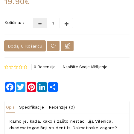
19.90€
Količina: :
Dodaj U Košaricu
0 Recenzije
Napišite Svoje Mišljenje
Facebook
Twitter
Pinterest
LinkedIn
Share
Opis
Specifikacije
Recenzije (0)
Kamo je, kada, kako i zašto nestao Ilija Vilenica,
dvadesetogodišnji student iz Dalmatinske zagore?