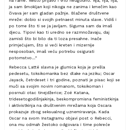
na rame. Nešto prljavo i vrlo neugodno. Nja, nja, nja,
ja sam šmokljan koji nikoga ne zanima i kmečim kao
čivava jer sam gladan pažnje. Blažene društvene
mreže: dobio si svojih petnaest minuta slave. Vidiš i
po tome što ti se ja javljam. Sigurna sam da imaš
djecu. Tipovi kao ti uredno se razmnožavaju, daj
zamisli što bi bilo da ti loza presahne. Inače
primjećujem, što si veći kreten i mizernije
nesposoban, imaš veću potrebu osigurati
potomstvo...“
Rebecca Latté slavna je glumica koja je prešla
pedesetu, toksikomanka bez dlake na jeziku; Oscar
Jayack, četrdeset i tri godine, poznati je pisac koji se
muči sa svojim novim romanom, toksikoman i
posrnuli otac tinejdžerice; Zoé Katana,
tridesetogodišnjakinja, beskompromisna feministkinja
i aktivistkinja na društvenim mrežama koja Oscara
prokazuje zbog seksualnog uznemiravanja. Kada
Oscar na svom Instagramu objavi post o Rebecci,
ona mu odmah žestoko odgovara i time pokreće