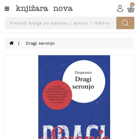
0
Kategorije
SVEUČILIŠNA
IZDANJA
UDŽBENICI
Dragi seronjo
KNJIGE
PRIBOR
I
OPREMA
NARUČI
UDŽBENIKE!
BLOG
KONTAKT