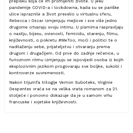
prepisku koja će im promijeniti živote. U jeku
pandemije COVID-a i lockdowna, kada su se pariške
ulice ispraznile a život preselio u virtualnu sferu,
Rebecca i Oscar izmjenjuju mejlove i sve više jedno
drugome otvaraju svoju intimu. U pismima raspravljaju
o nasilju, bijesu, ovisnosti, femicidu, starenju, filmu,
književnosti, o pokretu #MeToo, moći i politici te o
nadilaženju sebe, prijateljstvu i otvaranju prema
drugom i drugačijem. Od prve do zadnje rečenice, u
furioznom ritmu izmjenjuju se ispovijedi osoba iz kojih
eksplozivnim jezikom progovaraju sve boljke, sukobi i
kontroverze suvremenosti.
Nakon trijumfa trilogije Vernon Suboteks, Virginie
Despentes vraća se na velika vrata romanom za 21.
stoljeće i ponovno dokazuje da je u samom vrhu
francuske i svjetske književnosti.