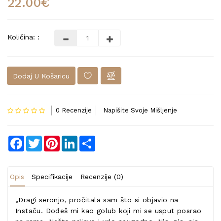
22.00€
Količina: :
Dodaj U Košaricu
0 Recenzije
Napišite Svoje Mišljenje
Facebook
Twitter
Pinterest
LinkedIn
Share
Opis
Specifikacije
Recenzije (0)
„Dragi seronjo, pročitala sam što si objavio na
Instaču. Dođeš mi kao golub koji mi se usput posrao