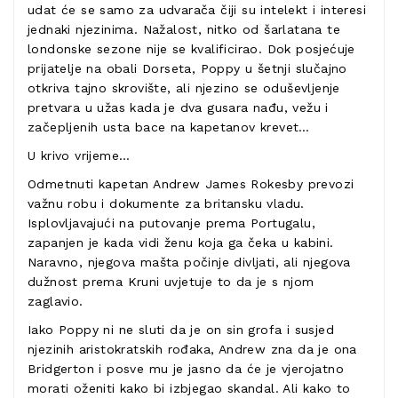
udat će se samo za udvarača čiji su intelekt i interesi
jednaki njezinima. Nažalost, nitko od šarlatana te
londonske sezone nije se kvalificirao. Dok posjećuje
prijatelje na obali Dorseta, Poppy u šetnji slučajno
otkriva tajno skrovište, ali njezino se oduševljenje
pretvara u užas kada je dva gusara nađu, vežu i
začepljenih usta bace na kapetanov krevet…
U krivo vrijeme…
Odmetnuti kapetan Andrew James Rokesby prevozi
važnu robu i dokumente za britansku vladu.
Isplovljavajući na putovanje prema Portugalu,
zapanjen je kada vidi ženu koja ga čeka u kabini.
Naravno, njegova mašta počinje divljati, ali njegova
dužnost prema Kruni uvjetuje to da je s njom
zaglavio.
Iako Poppy ni ne sluti da je on sin grofa i susjed
njezinih aristokratskih rođaka, Andrew zna da je ona
Bridgerton i posve mu je jasno da će je vjerojatno
morati oženiti kako bi izbjegao skandal. Ali kako to