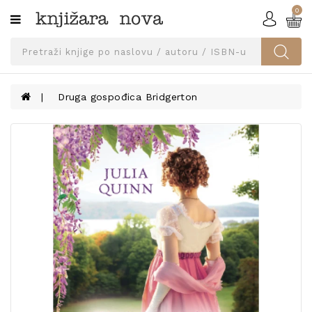
0
Kategorije
SVEUČILIŠNA
IZDANJA
UDŽBENICI
Druga gospođica Bridgerton
KNJIGE
PRIBOR
I
OPREMA
NARUČI
UDŽBENIKE!
BLOG
KONTAKT