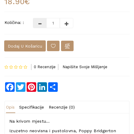
18.90€
Količina: :
Dodaj U Košaricu
0 Recenzije
Napišite Svoje Mišljenje
Facebook
Twitter
Pinterest
LinkedIn
Share
Opis
Specifikacije
Recenzije (0)
Na krivom mjestu…
Izuzetno neovisna i pustolovna, Poppy Bridgerton