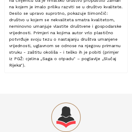
na činjenicu da je hrvatsko društvo propustilo zamah
na kojem je imalo priliku razviti se u društvo kvalitete.
Desilo se upravo suprotno, pokazuje Simončič:
društvo u kojem se nekvaliteta smatra kvalitetom,
neminovno umanjuje vlastite društvene i gospodarske
vrijednosti. Primjeri na kojima autor vrlo plastično
potvrđuje svoju tezu o nastajanju društva umanjene
vrijednosti, uglavnom se odnose na njegovu primarnu
struku - zaštitu okoliša - i teško ih je pobiti (primjer
iz PGŽ: cjelina „Saga o otpadu" – poglavlje „Slučaj
Rijeka").