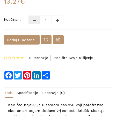
13.27€
Količina: :
Dodaj U Košaricu
0 Recenzije
Napišite Svoje Mišljenje
Facebook
Twitter
Pinterest
LinkedIn
Share
Opis
Specifikacije
Recenzije (0)
Kao što najavljuje u samom naslovu koji parafrazira
ekonomski pojam dodane vrijednosti, kritički ukazuje