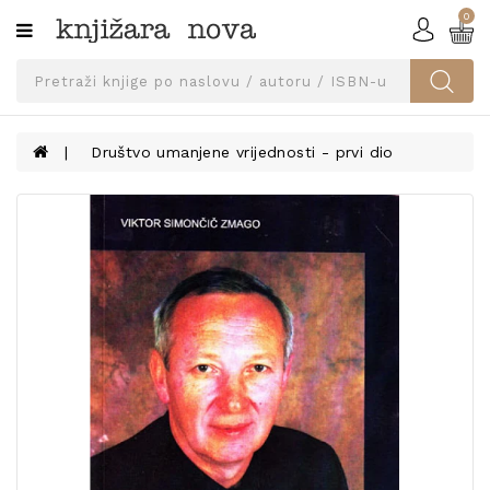
0
Kategorije
SVEUČILIŠNA
IZDANJA
UDŽBENICI
Društvo umanjene vrijednosti - prvi dio
KNJIGE
PRIBOR
I
OPREMA
NARUČI
UDŽBENIKE!
BLOG
KONTAKT