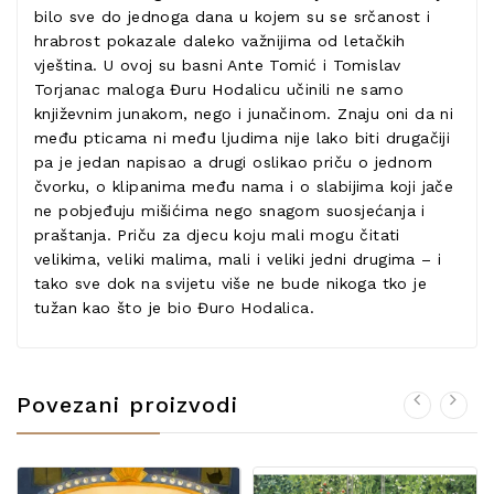
bilo sve do jednoga dana u kojem su se srčanost i
hrabrost pokazale daleko važnijima od letačkih
vještina. U ovoj su basni Ante Tomić i Tomislav
Torjanac maloga Đuru Hodalicu učinili ne samo
književnim junakom, nego i junačinom. Znaju oni da ni
među pticama ni među ljudima nije lako biti drugačiji
pa je jedan napisao a drugi oslikao priču o jednom
čvorku, o klipanima među nama i o slabijima koji jače
ne pobjeđuju mišićima nego snagom suosjećanja i
praštanja. Priču za djecu koju mali mogu čitati
velikima, veliki malima, mali i veliki jedni drugima – i
tako sve dok na svijetu više ne bude nikoga tko je
tužan kao što je bio Đuro Hodalica.
Povezani proizvodi