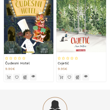
Čudesni Hotel
Cvjetić
9.90€
9.95€