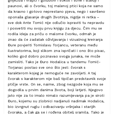
gnijezda i vrapci i golubovi i sokoli i sove i slavuji i
paunovi, ali o čvorku, toj malenoj ptici koja ne samo
da krasno i gotovo neprestano pjeva, nego i savršeno
oponaša glasanje drugih životinja, nigdje ni retka –
sve dok Ante Tomić nije odlučio ispraviti tu nepravdu
i posvetiti mu svoju prvu knjigu za djecu. Čim mu se
rodila ideja za priču o malome čvorku, odmah je
znao da će zadatak oživljavanja i vizualnog kreiranja
Đure povjeriti Tomislavu Torjancu, veteranu među
ilustratorima, koji slikom zna ispričati i ono što pisac,
koliko god dobro poznavao svoga junaka, ne može
zamisliti. Tako je Đuro Hodalica u tandemu Tomić-
Torjanac postao sve ono što jest: čvorak s
karakterom kojeg je nemoguće ne zavoljeti. A taj
čvorak s karakterom nije baš tipičan predstavnik svoje
ptičje vrste. On se, naime, zbog nezgode koja mu se
dogodila u prvim danima života, boji letjeti. Njegovo
jato nije za to imalo nimalo razumijevanja pa je siroti
Đuro, kojemu su zlobnici nadjenuli nadimak Hodalica,
bio izvrgnut ruglu i odbacivanju vršnjaka i starijih
čvoraka, a čak ga se i rođena obitelj sramila. Tako je