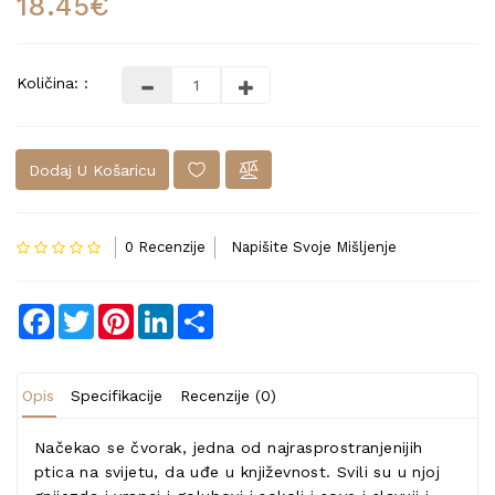
18.45€
Količina: :
Dodaj U Košaricu
0 Recenzije
Napišite Svoje Mišljenje
Facebook
Twitter
Pinterest
LinkedIn
Share
Opis
Specifikacije
Recenzije (0)
Načekao se čvorak, jedna od najrasprostranjenijih
ptica na svijetu, da uđe u književnost. Svili su u njoj