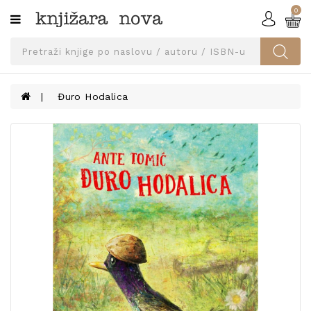
0
Kategorije
SVEUČILIŠNA
IZDANJA
UDŽBENICI
Đuro Hodalica
KNJIGE
PRIBOR
I
OPREMA
NARUČI
UDŽBENIKE!
BLOG
KONTAKT