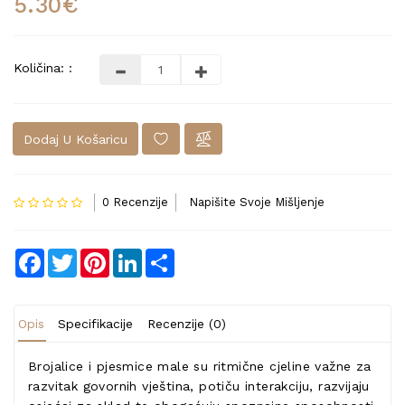
5.30€
Količina: :
Dodaj U Košaricu
0 Recenzije
Napišite Svoje Mišljenje
Facebook
Twitter
Pinterest
LinkedIn
Share
Opis
Specifikacije
Recenzije (0)
Brojalice i pjesmice male su ritmične cjeline važne za
razvitak govornih vještina, potiču interakciju, razvijaju