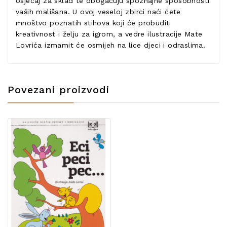
osjećaj za sklad te obogaćuju spoznajne sposobnosti
vaših mališana. U ovoj veseloj zbirci naći ćete
mnoštvo poznatih stihova koji će probuditi
kreativnost i želju za igrom, a vedre ilustracije Mate
Lovrića izmamit će osmijeh na lice djeci i odraslima.
Povezani proizvodi