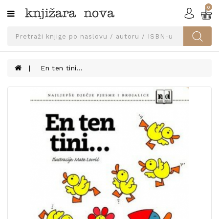
0
Kategorije
SVEUČILIŠNA
IZDANJA
UDŽBENICI
En ten tini...
KNJIGE
PRIBOR
I
OPREMA
NARUČI
UDŽBENIKE!
BLOG
KONTAKT